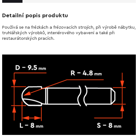
Detailní popis produktu
Používá se na frézkách a frézovacích strojích, při výrobě nábytku,
truhlářských výrobků, interiérového vybavení a také při
restaurátorských pracích.