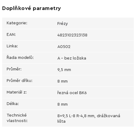
Doplňkové parametry
Kategorie
:
Frézy
EAN
:
4823102323138
Linka
:
А0502
Řada modelů
:
A - bez ložiska
Průměr
:
9,5 mm
Průměr dříku
:
8 mm
Materiál z
:
řezná ocel BK6
Délka
:
8 mm
Technické
8x9,5 L-8 R-4,8 mm, drážkovaná
vlastnosti
:
lišta