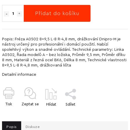
Přidat do košíku
Popis: Fréza A0502 8x9,5 L-8 R-4,8 mm, drážkování Dnipro-M je
nástroj určený pro profesionální i domácí použití. Nabízí
spolehlivý výkon a snadné ovládání. Technické parametry: Linka
А0502, Řada modelů A - bez ložiska, Průměr 9,5 mm, Průměr dříku
8 mm, Materiál z řezná ocel BK6, Délka 8 mm, Technické vlastnosti
8x9,5 L-8 R-4,8 mm, drážkovaná lišta
Detailní informace
Tisk
Zeptat se
Hlídat
Sdílet
Popis
Diskuze