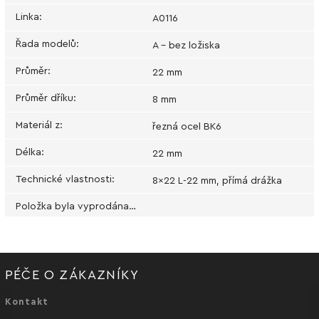
Linka
:
A0116
Řada modelů
:
A - bez ložiska
Průměr
:
22 mm
Průměr dříku
:
8 mm
Materiál z
:
řezná ocel BK6
Délka
:
22 mm
Technické vlastnosti
:
8x22 L-22 mm, přímá drážka
Položka byla vyprodána…
PÉČE O ZÁKAZNÍKY
Kontakt