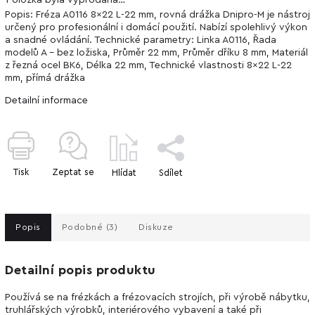
Popis: Fréza A0116 8x22 L-22 mm, rovná drážka Dnipro-M je nástroj
určený pro profesionální i domácí použití. Nabízí spolehlivý výkon
a snadné ovládání. Technické parametry: Linka A0116, Řada
modelů A - bez ložiska, Průměr 22 mm, Průměr dříku 8 mm, Materiál
z řezná ocel BK6, Délka 22 mm, Technické vlastnosti 8x22 L-22
mm, přímá drážka
Detailní informace
Tisk
Zeptat se
Hlídat
Sdílet
Popis
Podobné (3)
Diskuze
Detailní popis produktu
Používá se na frézkách a frézovacích strojích, při výrobě nábytku,
truhlářských výrobků, interiérového vybavení a také při