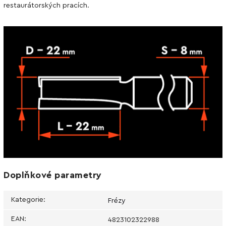
restaurátorských pracích.
Doplňkové parametry
Kategorie
:
Frézy
EAN
:
4823102322988