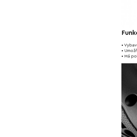
Funk
• Vybav
• Umožň
• Má po