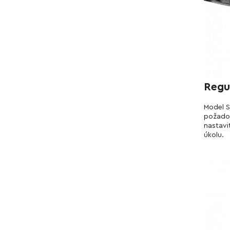
Regu
Model S
požadov
nastavi
úkolu.