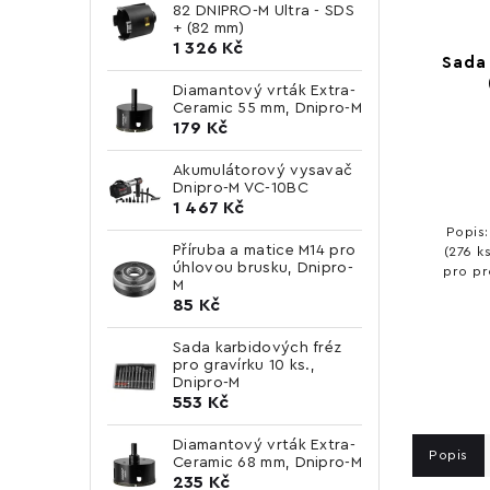
82 DNIPRO-M Ultra - SDS
+ (82 mm)
1 326 Kč
Sada 
Diamantový vrták Extra-
Ceramic 55 mm, Dnipro-M
179 Kč
Akumulátorový vysavač
Dnipro-M VC-10BC
1 467 Kč
Popis:
Příruba a matice M14 pro
(276 k
úhlovou brusku, Dnipro-
pro pr
M
Nabíz
85 Kč
Sada karbidových fréz
pro gravírku 10 ks.,
Dnipro-M
553 Kč
Diamantový vrták Extra-
Popis
Ceramic 68 mm, Dnipro-M
235 Kč