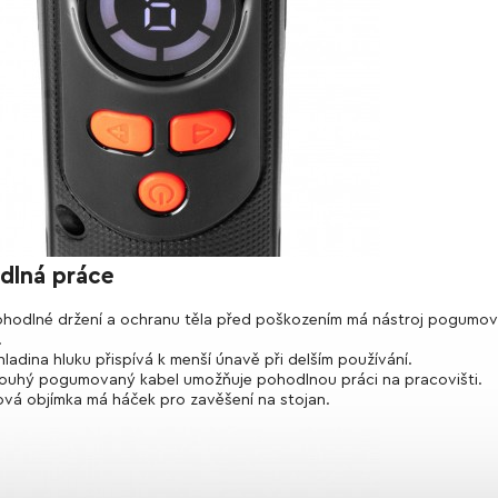
dlná práce
ohodlné držení a ochranu těla před poškozením má nástroj pogumo
.
 hladina hluku přispívá k menší únavě při delším používání.
louhý pogumovaný kabel umožňuje pohodlnou práci na pracovišti.
ová objímka má háček pro zavěšení na stojan.