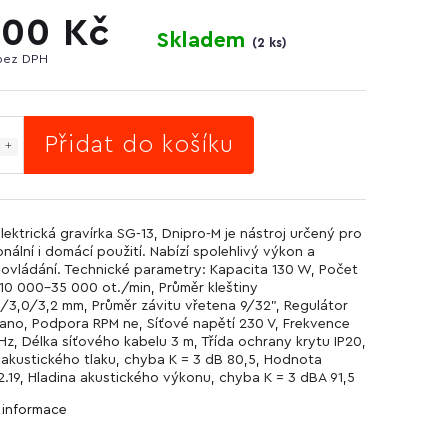
200 Kč
Skladem
(
2 ks
)
bez DPH
Přidat do košíku
Elektrická gravírka SG-13, Dnipro-M je nástroj určený pro
nální i domácí použití. Nabízí spolehlivý výkon a
ovládání. Technické parametry: Kapacita 130 W, Počet
10 000–35 000 ot./min, Průměr kleštiny
5/3,0/3,2 mm, Průměr závitu vřetena 9/32", Regulátor
ano, Podpora RPM ne, Síťové napětí 230 V, Frekvence
 Hz, Délka síťového kabelu 3 m, Třída ochrany krytu IP20,
 akustického tlaku, chyba K = 3 dB 80,5, Hodnota
 2.19, Hladina akustického výkonu, chyba K = 3 dBA 91,5
í informace