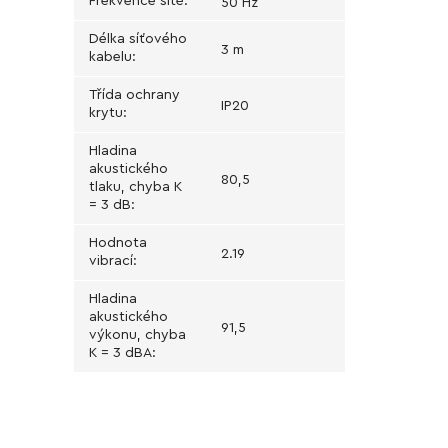
Frekvence sítě
:
50 Hz
Délka síťového
3 m
kabelu
:
Třída ochrany
IP20
krytu
:
Hladina
akustického
80,5
tlaku, chyba K
= 3 dB
:
Hodnota
2.19
vibrací
:
Hladina
akustického
91,5
výkonu, chyba
K = 3 dBA
: