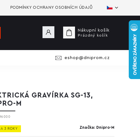
PODMÍNKY OCHRANY OSOBNÍCH ÚDAJŮ
Nákupní košík
Prázdný košík
eshop@dniprom.cz
KTRICKÁ GRAVÍRKA SG-13,
PRO-M
96000
Značka:
Dnipro-M
A 3 ROKY