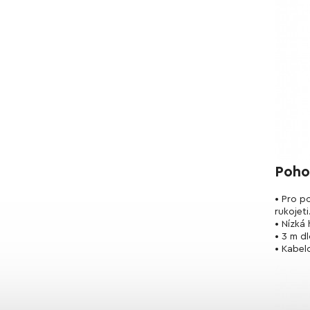
Poho
• Pro p
rukojeti
• Nízká
• 3 m d
• Kabel