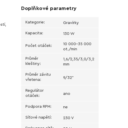
Doplňkové parametry
Kategorie
:
Gravírky
stí,
Kapacita
:
130 W
10 000–35 000
Počet otáček
:
ot./min
Průměr
1,6/2,35/3,0/3,2
kleštiny
:
mm
Průměr závitu
9/32"
vřetena
:
Regulátor
ano
otáček
:
Podpora RPM
:
ne
Síťové napětí
:
230 V