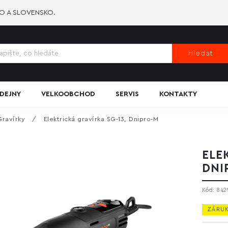
KO A SLOVENSKO.
Hledat
DEJNY
VELKOOBCHOD
SERVIS
KONTAKTY
Gravírky
/
Elektrická gravírka SG-13, Dnipro-M
ELE
DNI
Kód:
842
ZÁRUK