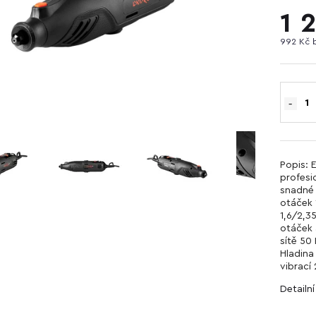
1 
992 Kč 
Popis: 
profesio
snadné 
otáček 
1,6/2,3
otáček 
sítě 50
Hladina
vibrací
Detailn