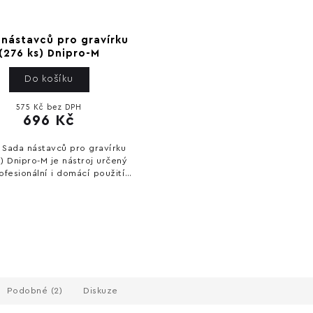
nástavců pro gravírku
(276 ks) Dnipro-M
Do košíku
575 Kč bez DPH
696 Kč
 Sada nástavců pro gravírku
s) Dnipro-M je nástroj určený
ofesionální i domácí použití.
í spolehlivý výkon a snadné
ovládání. Technické parametry:...
Podobné (2)
Diskuze