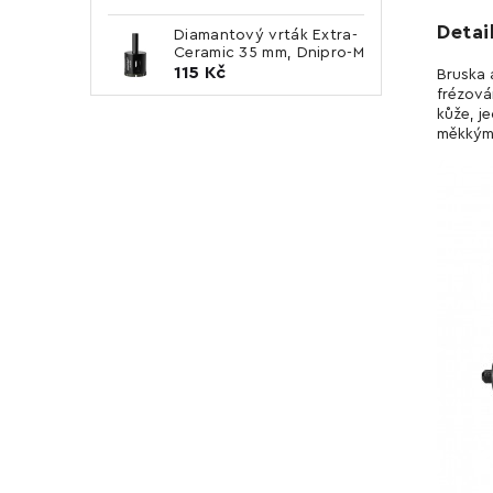
Detai
Diamantový vrták Extra-
Ceramic 35 mm, Dnipro-M
115 Kč
Bruska 
frézová
kůže, j
měkkým