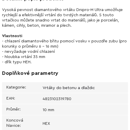
Vysoká pevnost diamantového vrtáku Dnipro-M Ultra umožňuje
rychlejší a efektivnější vrtání do tvrdých materiálů. S touto
vrtačkou můžete snadno vrtat do materiálů, jako je porcelán,
kámen, cihly, beton, mramor a plech.
Vlastnosti
- chlazení diamantového břitu pomocí vosku v pouzdře zubu (pro
korunky o průměru 6 - 16 mm)
- nevyžaduje vodní chlazení
- hloubka vrtání 35 mm
- dřík typu HEH.
Doplňkové parametry
Kategorie
:
Vrtáky do betonu a dlaždic
EAN
:
4823102319780
Průměr
:
10 mm
Koncová
HEX
hlavice
: