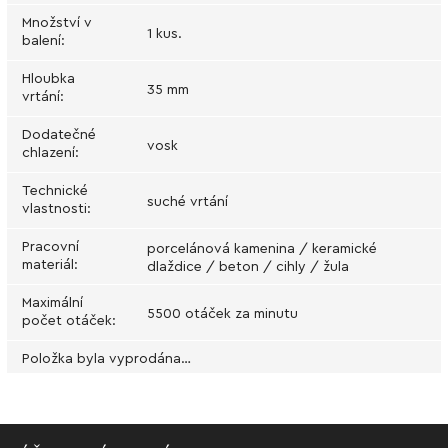
Množství v
1 kus.
balení
:
Hloubka
35 mm
vrtání
:
Dodatečné
vosk
chlazení
:
Technické
suché vrtání
vlastnosti
:
Pracovní
porcelánová kamenina / keramické
materiál
:
dlaždice / beton / cihly / žula
Maximální
5500 otáček za minutu
počet otáček
:
Položka byla vyprodána…