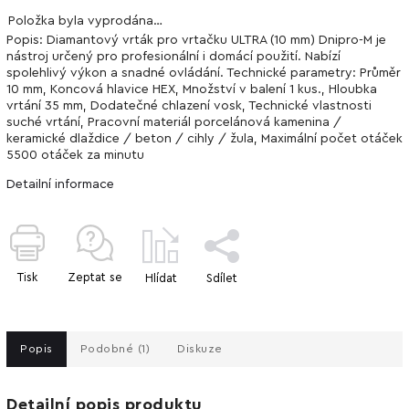
Položka byla vyprodána…
Popis: Diamantový vrták pro vrtačku ULTRA (10 mm) Dnipro-M je
nástroj určený pro profesionální i domácí použití. Nabízí
spolehlivý výkon a snadné ovládání. Technické parametry: Průměr
10 mm, Koncová hlavice HEX, Množství v balení 1 kus., Hloubka
vrtání 35 mm, Dodatečné chlazení vosk, Technické vlastnosti
suché vrtání, Pracovní materiál porcelánová kamenina /
keramické dlaždice / beton / cihly / žula, Maximální počet otáček
5500 otáček za minutu
Detailní informace
Tisk
Zeptat se
Hlídat
Sdílet
Popis
Podobné (1)
Diskuze
Detailní popis produktu