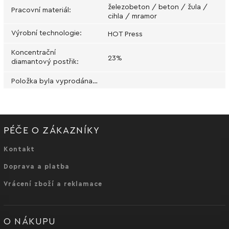
železobeton / beton / žula /
Pracovní materiál
:
cihla / mramor
Výrobní technologie
:
HOT Press
Koncentrační
23%
diamantový postřik
:
Položka byla vyprodána…
PÉČE O ZÁKAZNÍKY
Kontakt
Doprava a platba
Vrácení zboží a reklamace
O NÁKUPU