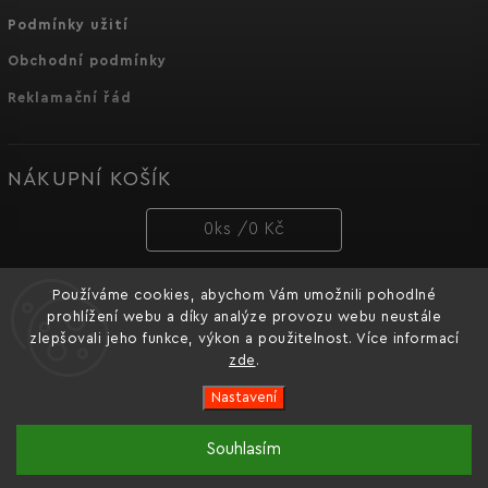
Podmínky užití
Obchodní podmínky
Reklamační řád
NÁKUPNÍ KOŠÍK
0
ks /
0 Kč
Používáme cookies, abychom Vám umožnili pohodlné
PŘIJÍMÁME ONLINE PLATBY
prohlížení webu a díky analýze provozu webu neustále
zlepšovali jeho funkce, výkon a použitelnost. Více informací
zde
.
Nastavení
Copyright 2026
Dnipro-M cz
. Všechna práva vyhrazena.
Souhlasím
Oficiální e-shop značky nářadí Dnipro-M pro Česko a
Vytvořil
Shoptet
| Design
Shoptak.cz.
Slovensko.