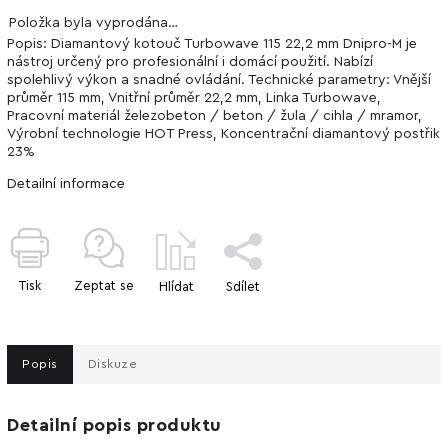
Položka byla vyprodána…
Popis: Diamantový kotouč Turbowave 115 22,2 mm Dnipro-M je
nástroj určený pro profesionální i domácí použití. Nabízí
spolehlivý výkon a snadné ovládání. Technické parametry: Vnější
průměr 115 mm, Vnitřní průměr 22,2 mm, Linka Turbowave,
Pracovní materiál železobeton / beton / žula / cihla / mramor,
Výrobní technologie HOT Press, Koncentrační diamantový postřik
23%
Detailní informace
Tisk
Zeptat se
Hlídat
Sdílet
Popis
Diskuze
Detailní popis produktu