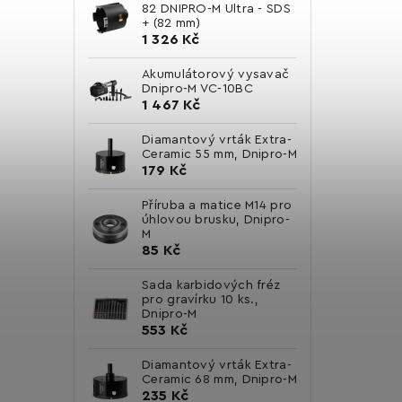
82 DNIPRO-M Ultra - SDS
+ (82 mm)
1 326 Kč
Akumulátorový vysavač
Dnipro-M VC-10BC
1 467 Kč
Diamantový vrták Extra-
Ceramic 55 mm, Dnipro-M
179 Kč
Příruba a matice M14 pro
úhlovou brusku, Dnipro-
M
85 Kč
Sada karbidových fréz
pro gravírku 10 ks.,
Dnipro-M
553 Kč
Diamantový vrták Extra-
Ceramic 68 mm, Dnipro-M
235 Kč