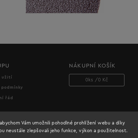
UPU
NÁKUPNÍ KOŠÍK
 užití
0
ks /
0 Kč
 podmínky
ní řád
abychom Vám umožnili pohodlné prohlížení webu a díky
 neustále zlepšovali jeho funkce, výkon a použitelnost.
Copyright 2026
Dnipro-M cz
. Všechna práva vyhrazena.