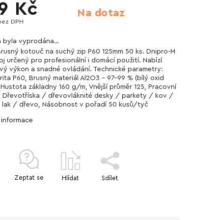
9 Kč
Na dotaz
bez DPH
a byla vyprodána…
Brusný kotouč na suchý zip P60 125mm 50 ks. Dnipro-M
oj určený pro profesionální i domácí použití. Nabízí
ivý výkon a snadné ovládání. Technické parametry:
rita Р60, Brusný materiál Al2O3 - 97-99 % (bílý oxid
), Hustota základny 160 g/m, Vnější průměr 125, Pracovní
l Dřevotříska / dřevovláknité desky / parkety / kov /
 lak / dřevo, Násobnost v pořadí 50 kusů/tyč
í informace
Zeptat se
Hlídat
Sdílet