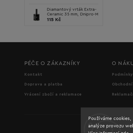
Diamantový vrták Extra-
Ceramic 35 mm, Dnipro-M
115 Kč
PÉČE O ZÁKAZNÍKY
O NÁK
Kontakt
Podmínky
Doprava a platba
Obchodní
Vrácení zboží a reklamace
Reklamač
Používáme cookies, 
analýze provozu webu