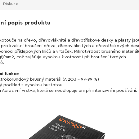
Diskuze
lní popis produktu
kotouče na dřevo, dřevovláknité a dřevotřískové desky a plasty jso
pro kvalitní broušení dřeva, dřevovláknitých a dřevotřískových des
pomocí příklepových klíčů a vrtaček. Mikrotvrdost brusného materiál
f/mm2, což zajišťuje vysokou životnost i při broušení tvrdých
lů.
ní funkce
ektrokorundový brusný materiál (Al2O3 - 97-99 %)
ý podklad s vysokou hustotou
 Abrazivní vrstva, která se neodlupuje ani při intenzivním používání.