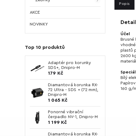
Popis
AKCE
Detai
NOVINKY
Účel
Brusné 
vhodné 
Top 10 produktů
plastů 
2600 kg
materiá
Adaptér pro korunky
SDS+, Dnipro-M
Speciál
179 Kč
Bílý el
Papírov
Diamantová korunka RX-
160 g/m
72 Ultra - SDS + (72 mm),
Dnipro-M
1 065 Kč
Ponorné vibrační
čerpadlo NV-1, Dnipro-M
1 199 Kč
Diamantová korunka RX-