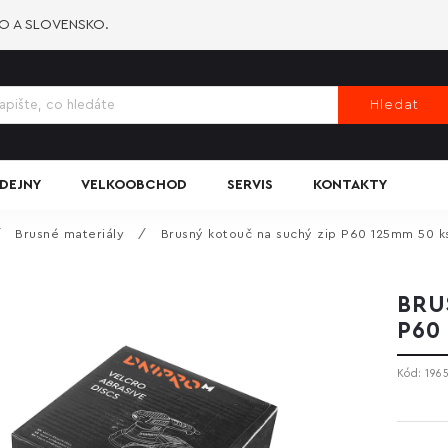
KO A SLOVENSKO.
Hledat
DEJNY
VELKOOBCHOD
SERVIS
KONTAKTY
/
Brusné materiály
/
Brusný kotouč na suchý zip P60 125mm 50 k
BRU
P60
Kód:
196