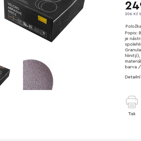
24
206 Kč 
Položk
Popis: 
je nástr
spolehl
Granula
hlinitý
materiá
barva /
Detailn
Tisk