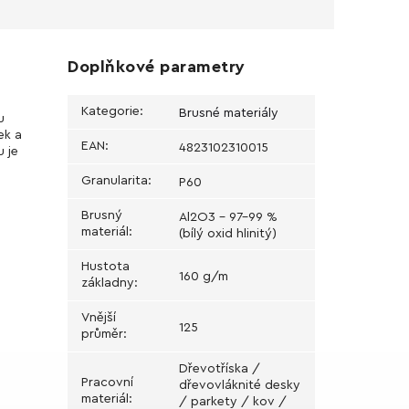
Doplňkové parametry
Kategorie
:
Brusné materiály
u
ek a
EAN
:
4823102310015
u je
Granularita
:
Р60
Brusný
Al2O3 - 97-99 %
materiál
:
(bílý oxid hlinitý)
Hustota
160 g/m
základny
:
Vnější
125
průměr
:
Dřevotříska /
Pracovní
dřevovláknité desky
materiál
:
/ parkety / kov /