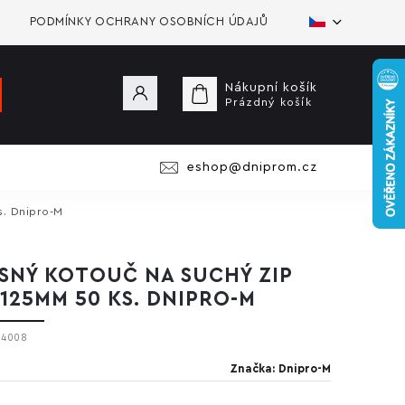
PODMÍNKY OCHRANY OSOBNÍCH ÚDAJŮ
Nákupní košík
Prázdný košík
eshop@dniprom.cz
s. Dnipro-M
SNÝ KOTOUČ NA SUCHÝ ZIP
 125MM 50 KS. DNIPRO-M
54008
Značka:
Dnipro-M