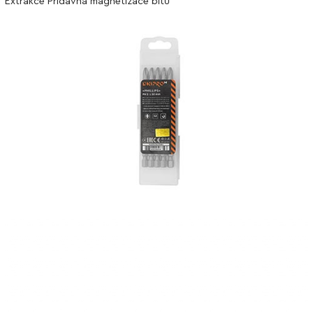
Extrakce Přídavná magnetizace bitu