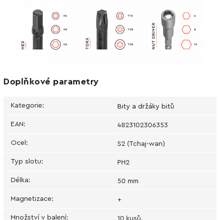
Doplňkové parametry
Kategorie
:
Bity a držáky bitů
EAN
:
4823102306353
Ocel
:
S2 (Tchaj-wan)
Typ slotu
:
PH2
Délka
:
50 mm
Magnetizace
:
+
Množství v balení
:
10 kusů.