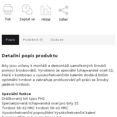
Tisk
Zeptat se
Hlídat
Sdílet
Popis
Podobné (1)
Diskuze
Detailní popis produktu
Bity jsou určeny k montáži a demontáži samořezných šroubů
pomocí šroubováků. Vyrobeno ze speciální tchajwanské oceli S2,
která v kombinaci s vysokofrekvenčním kalením dodává bitům
optimální tvrdost a zabraňuje prokluzování při práci se šrouby
jakékoli tvrdosti.
Speciální funkce
Drážkovaný bit typu PH2
Specializovaná tchajwanská ocel pro bity S2
Tvrdost 58-62 HRC tvrdost 58-62 HRC
Vysokofrekvenční popouštění Vysokofrekvenční kalení