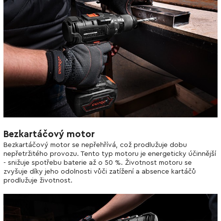
Bezkartáčový motor
Bezkartáčový motor se nepřehřívá, což prodlužuje dobu
nepřetržitého provozu. Tento typ motoru je energeticky účinnější
- snižuje spotřebu baterie až o 50 %. Životnost motoru se
zvyšuje díky jeho odolnosti vůči zatížení a absence kartáčů
prodlužuje životnost.