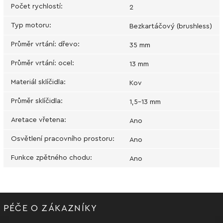
Počet rychlostí
:
2
Typ motoru
:
Bezkartáčový (brushless)
Průměr vrtání: dřevo
:
35 mm
Průměr vrtání: ocel
:
13 mm
Materiál sklíčidla
:
Kov
Průměr sklíčidla
:
1,5-13 mm
Aretace vřetena
:
Ano
Osvětlení pracovního prostoru
:
Ano
Funkce zpětného chodu
:
Ano
PÉČE O ZÁKAZNÍKY