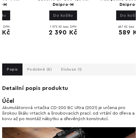
Dnipro-M
Dnipro-M
Do košíku
Do košíku
1 975 Kč bez DPH
487 Kč bez DPH
2 390 Kč
589 Kč
Popis
Podobné (8)
Diskuze (1)
Detailní popis produktu
Účel
Akumulátorová vrtačka CD-200 BC Ultra (2021) je určena pro
širokou škálu vrtacích a šroubovacích prací: od vrtání do dřeva a
kovu až po montáž nábytku a dřevěných konstrukcí.