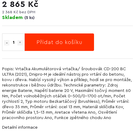
2 865 Kč
2 368 Kč bez DPH
Skladem
(
5 ks
)
Přidat do košíku
Popis: Vrtačka Akumulátorová vrtačka/ šroubovák CD-200 BC
ULTRA (2021), Dnipro-M je ideální nástroj pro vrtání do betonu,
kovu i dřeva. Nabízí vysoký výkon a příklep, hodí se pro montáže,
rekonstrukce i běžnou údržbu. Technické parametry: Zdroj
energie Baterie, Napětí baterie 20 V, Maximální točivý moment 60
Nm, Počet volnoběžných otáček 0-500/0-1700 ot/min, Počet
rychlostí 2, Typ motoru Bezkartáčový (brushless), Průměr vrtání:
dřevo 35 mm, Průměr vrtání: ocel 13 mm, Materiál sklíčidla Kov,
Průměr sklíčidla 1,5-13 mm, Aretace vřetena Ano, Osvětlení
pracovního prostoru Ano, Funkce zpětného chodu Ano
Detailní informace