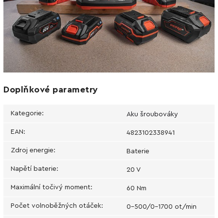
Doplňkové parametry
Kategorie
:
Aku šroubováky
EAN
:
4823102338941
Zdroj energie
:
Baterie
Napětí baterie
:
20 V
Maximální točivý moment
:
60 Nm
Počet volnoběžných otáček
:
0-500/0-1700 ot/min