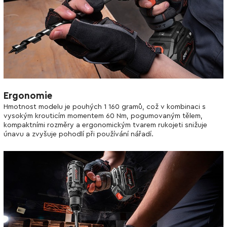
Ergonomie
Hmotnost modelu je pouhých 1 160 gramů, což v kombinaci s
vysokým krouticím momentem 60 Nm, pogumovaným tělem,
kompaktními rozměry a ergonomickým tvarem rukojeti snižuje
únavu a zvyšuje pohodlí při používání nářadí.