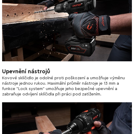
Upevnění nástrojů
Kovové sklíčidlo je odolné proti poškození a umožňuje výměnu
nástroje jednou rukou. Maximální průměr nástroje je 13 mm a
funkce "Lock system" umožňuje jeho bezpečné upevnění a
zabraňuje odvíjení sklíčidla při práci pod zatížením.