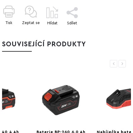
Tisk
Zeptat se
Hlídat
Sdílet
SOUVISEJÍCÍ PRODUKTY
Previous
Next
Baterie BP-260 6,0 Ah
Nabíječka baterií FC-230