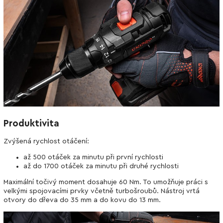
Produktivita
Zvýšená rychlost otáčení:
až 500 otáček za minutu při první rychlosti
až do 1700 otáček za minutu při druhé rychlosti
Maximální točivý moment dosahuje 60 Nm. To umožňuje práci s
velkými spojovacími prvky včetně turbošroubů. Nástroj vrtá
otvory do dřeva do 35 mm a do kovu do 13 mm.