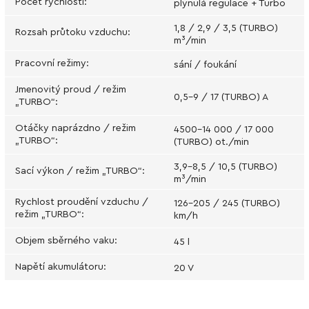
Počet rychlostí
:
plynulá regulace + Turbo
1,8 / 2,9 / 3,5 (TURBO)
Rozsah průtoku vzduchu
:
m³/min
Pracovní režimy
:
sání / foukání
Jmenovitý proud / režim
0,5–9 / 17 (TURBO) A
„TURBO“
:
Otáčky naprázdno / režim
4500–14 000 / 17 000
„TURBO“
:
(TURBO) ot./min
3,9–8,5 / 10,5 (TURBO)
Sací výkon / režim „TURBO“
:
m³/min
Rychlost proudění vzduchu /
126–205 / 245 (TURBO)
režim „TURBO“
:
km/h
Objem sběrného vaku
:
45 l
Napětí akumulátoru
:
20 V