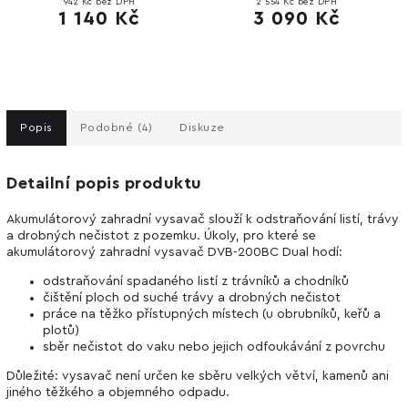
2 554 Kč bez DPH
1 975 Kč bez DPH
3 090 Kč
2 390 Kč
Popis
Podobné (4)
Diskuze
Detailní popis produktu
Akumulátorový zahradní vysavač slouží k odstraňování listí, trávy
a drobných nečistot z pozemku. Úkoly, pro které se
akumulátorový zahradní vysavač DVB-200BC Dual hodí:
odstraňování spadaného listí z trávníků a chodníků
čištění ploch od suché trávy a drobných nečistot
práce na těžko přístupných místech (u obrubníků, keřů a
plotů)
sběr nečistot do vaku nebo jejich odfoukávání z povrchu
Důležité: vysavač není určen ke sběru velkých větví, kamenů ani
jiného těžkého a objemného odpadu.