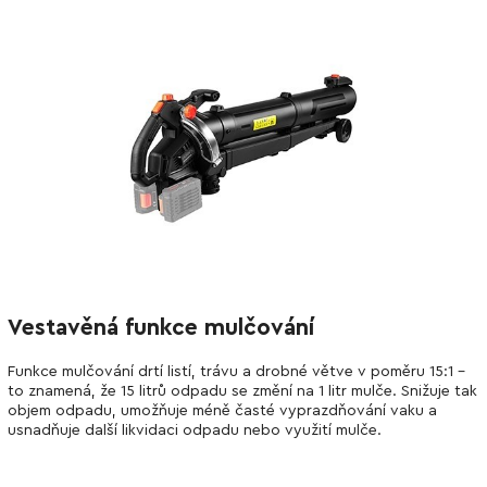
Vestavěná funkce mulčování
Funkce mulčování drtí listí, trávu a drobné větve v poměru 15:1 –
to znamená, že 15 litrů odpadu se změní na 1 litr mulče. Snižuje tak
objem odpadu, umožňuje méně časté vyprazdňování vaku a
usnadňuje další likvidaci odpadu nebo využití mulče.