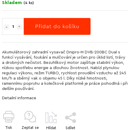
Skladem
(
4 ks
)
Přidat do košíku
Akumulátorový zahradní vysavač Dnipro-M DVB-200BC Dual s
funkcí vysávání, foukání a mulčování je určen pro úklid listí, trávy
a drobných nečistot. Bezuhlíkový motor zajišťuje stabilní výkon,
nízkou spotřebu energie a dlouhou životnost. Nabízí plynulou
regulaci výkonu, režim TURBO, rychlost proudění vzduchu až 245
km/h a sběrný vak o objemu 45 l. Díky nízké hmotnosti,
ramennímu popruhu a kolečkové platformě je práce pohodlná i při
delším používání.
Detailní informace
Tisk
Zeptat se
Hlídat
Sdílet