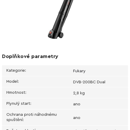
Doplňkové parametry
Kategorie
:
Fukary
Model
:
DVB-200BC Dual
Hmotnost
:
2,8 kg
Plynulý start
:
ano
Ochrana proti náhodnému
ano
spuštění
: