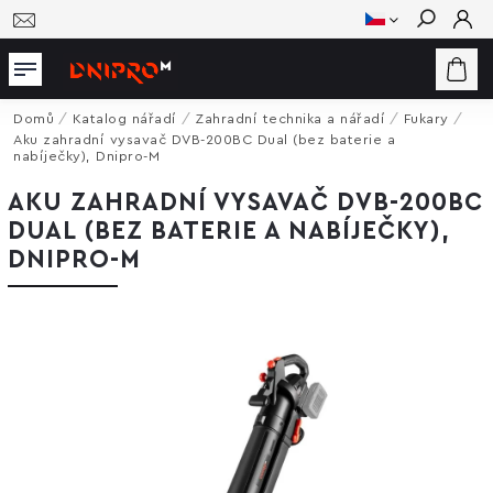
Hledat
Domů
/
Katalog nářadí
/
Zahradní technika a nářadí
/
Fukary
/
Aku zahradní vysavač DVB-200BC Dual (bez baterie a
nabíječky), Dnipro-M
AKU ZAHRADNÍ VYSAVAČ DVB-200BC
DUAL (BEZ BATERIE A NABÍJEČKY),
DNIPRO-M