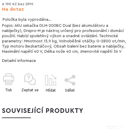
6 190 Kč bez DPH
Na dotaz
Položka byla vyprodána…
Popis: AKU sekačka DLM-200BC Dual (bez akumulátoru a
nabíječky), Dnipro-M je nástroj určený pro profesionální i domácí
použití. Nabízí spolehlivý výkon a snadné ovládání. Technické
parametry: Hmotnost 13,9 kg, Volnoběžné otáčky 0-2800 ot/min,
Typ motoru Bezkartáčový, Obsah balení bez baterie a nabíječky,
Maximální napětí 40 V, Délka nože 40 cm, Jmenovité napětí 36 V
Detailní informace
Tisk
Zeptat se
Hlídat
Sdílet
SOUVISEJÍCÍ PRODUKTY