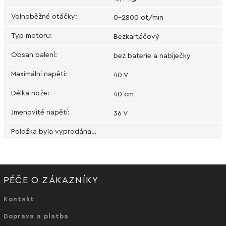
Volnoběžné otáčky
:
0-2800 ot/min
Typ motoru
:
Bezkartáčový
Obsah balení
:
bez baterie a nabíječky
Maximální napětí
:
40 V
Délka nože
:
40 cm
Jmenovité napětí
:
36 V
Položka byla vyprodána…
PÉČE O ZÁKAZNÍKY
Kontakt
Doprava a platba