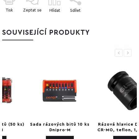
Tisk
Zeptat se
Hlídat
Sdílet
SOUVISEJÍCÍ PRODUKTY
Previous
Next
–6 %
Sada rázových bitů 10 ks
Rázová hlavice Dnipro-M
Dnipro-M
CR-MO, teflon, 1/2 19 mm