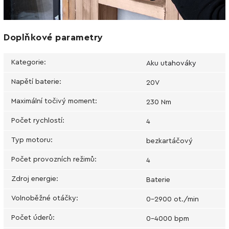
Doplňkové parametry
Kategorie
:
Aku utahováky
Napětí baterie
:
20V
Maximální točivý moment
:
230 Nm
Počet rychlostí
:
4
Typ motoru
:
bezkartáčový
Počet provozních režimů
:
4
Zdroj energie
:
Baterie
Volnoběžné otáčky
:
0-2900 ot./min
Počet úderů
:
0-4000 bpm