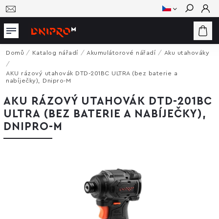
Hledat
Domů
/
Katalog nářadí
/
Akumulátorové nářadí
/
Aku utahováky
/
AKU rázový utahovák DTD-201BC ULTRA (bez baterie a
nabíječky), Dnipro-M
AKU RÁZOVÝ UTAHOVÁK DTD-201BC
ULTRA (BEZ BATERIE A NABÍJEČKY),
DNIPRO-M