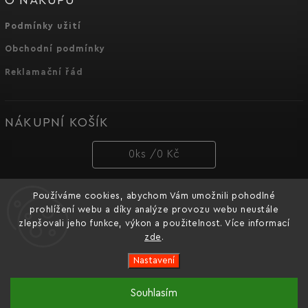
Podmínky užití
Obchodní podmínky
Reklamační řád
NÁKUPNÍ KOŠÍK
0
ks /
0 Kč
Používáme cookies, abychom Vám umožnili pohodlné
PŘIJÍMÁME ONLINE PLATBY
prohlížení webu a díky analýze provozu webu neustále
zlepšovali jeho funkce, výkon a použitelnost. Více informací
zde
.
Nastavení
Copyright 2026
Dnipro-M cz
. Všechna práva vyhrazena.
Souhlasím
Oficiální e-shop značky nářadí Dnipro-M pro Česko a
Vytvořil
Shoptet
| Design
Shoptak.cz.