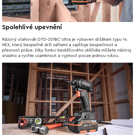
Spolehlivé upevnění
Rázový utahovák DTD-201BC Ultra je vybaven držákem typu ¼
NEX, který bezpečně drží zařízení a zajišťuje bezpečnost a
přesnost práce. Díky funkci bezklíčového sklíčidla můžete nástroj
snadno a rychle uzamknout a vyjmout pouze jednou rukou.