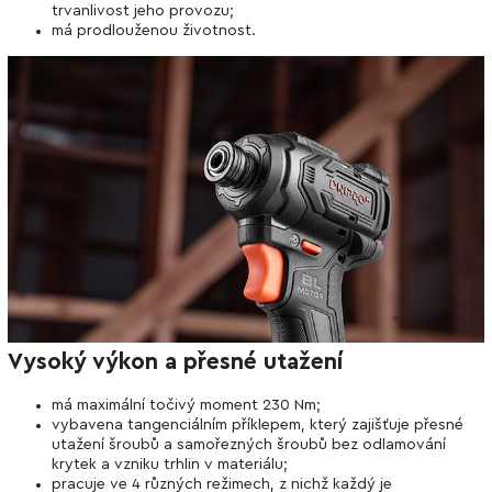
trvanlivost jeho provozu;
má prodlouženou životnost.
Vysoký výkon a přesné utažení
má maximální točivý moment 230 Nm;
vybavena tangenciálním příklepem, který zajišťuje přesné
utažení šroubů a samořezných šroubů bez odlamování
krytek a vzniku trhlin v materiálu;
pracuje ve 4 různých režimech, z nichž každý je