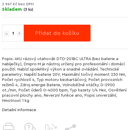
2 967 Kč bez DPH
Skladem
(
3 ks
)
Přidat do košíku
Popis: AKU rázový utahovák DTD-201BC ULTRA (bez baterie a
nabíječky), Dnipro-M je nástroj určený pro profesionální i domácí
použití. Nabízí spolehlivý výkon a snadné ovládání. Technické
parametry: Napětí baterie 20V, Maximální točivý moment 230 Nm,
Počet rychlostí 4, Typ motoru bezkartáčový, Počet provozních
režimů 4, Zdroj energie Baterie, Volnoběžné otáčky 0-2900
ot./min, Počet úderů 0-4000 bpm, Typ kazety 1/4 Hex, Osvětlení
pracovní plochy ano, Reverzní funkce ano, Popis univerzální,
Hmotnost 1 kg
Detailní informace