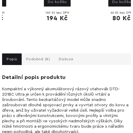
Do košíku
Do košíku
160 Kč bez DPH
66 Kč bez DPH
194 Kč
80 Kč
Popis
Podobné (8)
Diskuze
Detailní popis produktu
Kompaktní a výkonný akumulátorový rázový utahovák DTD-
201BC Ultra je určen k provádění různých úkolů vrtání a
šroubování. Tento bezkartáčový model může snadno
zašroubovat dlouhé spojovací prvky a vyvrtat otvory do kovu a
dřeva, aniž by uživatel vyžadoval velké úsilí. Nejlepší volba pro
práci s dřevěnými konstrukcemi, kovovými profily a vlnitými
plechy a při montáži ve vysokých nadmořských výškách. Díky
nízké hmotnosti a ergonomickému tvaru bude práce s nářadím
nejen pohodlná, ale také dlouhotrvající.