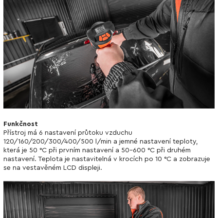
Funkčnost
Přístroj má 6 nastavení průtoku vzduchu
120/160/200/300/400/500 l/min a jemné nastavení teploty,
která je 50 °C při prvním nastavení a 50-600 °C při druhém
nastavení. Teplota je nastavitelná v krocích po 10 °C a zobrazuje
se na vestavěném LCD displeji.