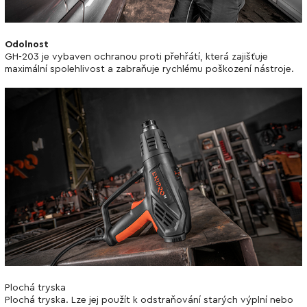
Odolnost
GH-203 je vybaven ochranou proti přehřátí, která zajišťuje
maximální spolehlivost a zabraňuje rychlému poškození nástroje.
Plochá tryska
Plochá tryska. Lze jej použít k odstraňování starých výplní nebo