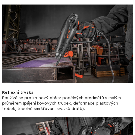
Reflexní tryska
Používá se pro kruhový ohřev podélných předmětů s malým
průměrem (pájení kovových trubek, deformace plastových
trubek, tepelné smršťování svazků drátů).