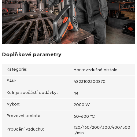
Doplňkové parametry
Kategorie
:
Horkovzdušné pistole
EAN
:
4823102300870
Kufr je součástí dodávky
:
ne
Výkon
:
2000 W
Provozní teplota
:
50-600 °С
120/160/200/300/400/500
Proudění vzduchu
:
l/min