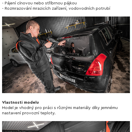
- Pájení cínovou nebo stříbrnou pájkou
- Rozmrazování mrazicích zařízení, vodovodních potrubí
Vlastnosti modelu
Model je vhodný pro práci s různými materiály díky jemnému
nastavení provozní teploty.