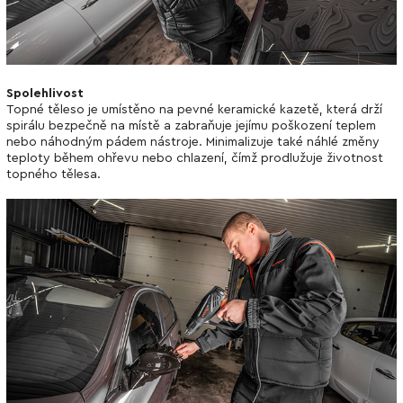
Spolehlivost
Topné těleso je umístěno na pevné keramické kazetě, která drží
spirálu bezpečně na místě a zabraňuje jejímu poškození teplem
nebo náhodným pádem nástroje. Minimalizuje také náhlé změny
teploty během ohřevu nebo chlazení, čímž prodlužuje životnost
topného tělesa.