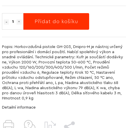
Přidat do košíku
Popis: Horkovzdušná pistole GH-203, Dnipro-M je nástroj určený
pro profesionální i domácí použití. Nabízí spolehlivý výkon a
snadné ovládání. Technické parametry: Kufr je součástí dodávky
ne, Výkon 2000 W, Provozní teplota 50-600 °С, Proudění
vzduchu 120/160/200/300/400/500 l/min, Počet režimů
proudění vzduchu 6, Regulace teploty Krok 10 °C, Nastavení
průtoku vzduchu odstupňované, Režim chlazení, 50 °C ano,
Ochrana proti přehřátí ano, L pa, hladina akustického tlaku 68
dB(A), L wa, hladina akustického výkonu 79 dB(A), K wa, chyba
pro danou úroveň hlasitosti 3 dB(A), Délka síťového kabelu 3 m,
Hmotnost 0,9 kg
Detailní informace