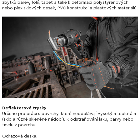
zbytků barev, fólií, tapet a také k deformaci polystyrenových
nebo plexisklových desek, PVC konstrukcí a plastových materiálů.
Deflektorové trysky
Určeno pro práci s povrchy, které neodolávají vysokým teplotám
(sklo a různé skleněné nádobí). K odstraňování laku, barvy nebo
tmelu z povrchu.
Odrazová deska.