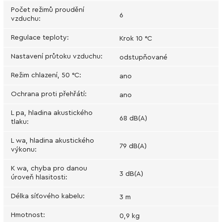
Počet režimů proudění
6
vzduchu
:
Regulace teploty
:
Krok 10 °C
Nastavení průtoku vzduchu
:
odstupňované
Režim chlazení, 50 °C
:
ano
Ochrana proti přehřátí
:
ano
L pa, hladina akustického
68 dB(A)
tlaku
:
L wa, hladina akustického
79 dB(A)
výkonu
:
K wa, chyba pro danou
3 dB(A)
úroveň hlasitosti
:
Délka síťového kabelu
:
3 m
Hmotnost
:
0,9 kg