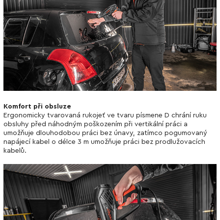
Komfort při obsluze
Ergonomicky tvarovaná rukojeť ve tvaru písmene D chrání ruku
obsluhy před náhodným poškozením při vertikální práci a
umožňuje dlouhodobou práci bez únavy, zatímco pogumovaný
napájecí kabel o délce 3 m umožňuje práci bez prodlužovacích
kabelů.