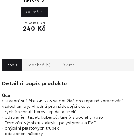
Dnipro-M
Do košíku
198 Kč bez DPH
240 Kč
Popis
Podobné (5)
Diskuze
Detailní popis produktu
Účel
Stavební sušička GH-203 se používá pro tepelné zpracování
vzduchem a je vhodná pro následující úkoly:
- rychlé schnutí barev, lepidel a tmelů
- odstranění tapet, koberců, tmelů z podlahy vozu
- Děrování výrobků z akrylu, polystyrenu a PVC
- ohýbání plastových trubek
- odstranění nálepky