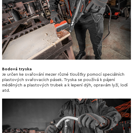
Bodová tryska
Je určen ke svařování mezer různé tloušťky pomocí speciálních
plastových svařovacích pásek. Tryska se používá k pájení
měděných a plastových trubek a k lepení dýh, opravám lyží, lodí
atd.