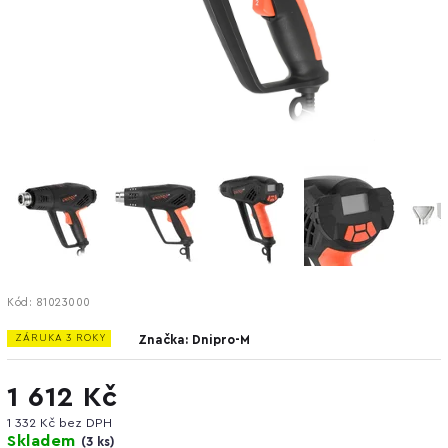
Kód:
81023000
ZÁRUKA 3 ROKY
Značka:
Dnipro-M
1 612 Kč
1 332 Kč bez DPH
Skladem
(
3 ks
)