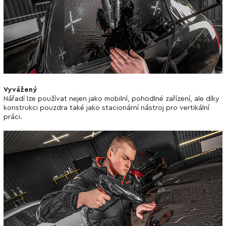
Vyvážený
Nářadí lze používat nejen jako mobilní, pohodlné zařízení, ale díky
konstrukci pouzdra také jako stacionární nástroj pro vertikální
práci.