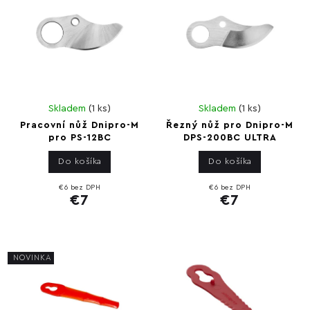
Skladem
(
1 ks
)
Skladem
(
1 ks
)
Pracovní nůž Dnipro-M
Řezný nůž pro Dnipro-M
pro PS-12BC
DPS-200BC ULTRA
Do košíka
Do košíka
€6 bez DPH
€6 bez DPH
€7
€7
NOVINKA