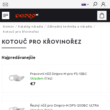
Hľadať
Domov
/
Katalóg náradia
/
Záhradná technika a náradie
/
Kotouč pro křovinořez
KOTOUČ PRO KŘOVINOŘEZ
Najpredávanejšie
Pracovní nůž Dnipro-M pro PS-12BC
Skladem
(
1 ks
)
€7
Řezný nůž pro Dnipro-M DPS-200BC ULTRA