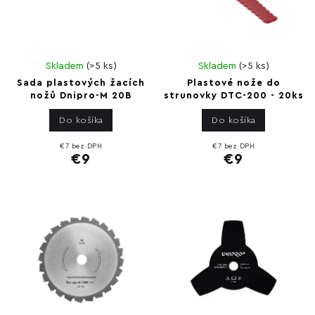
Skladem
(
>5 ks
)
Skladem
(
>5 ks
)
Sada plastových žacích
Plastové nože do
nožů Dnipro-M 20B
strunovky DTC-200 - 20ks
Do košíka
Do košíka
€7 bez DPH
€7 bez DPH
€9
€9