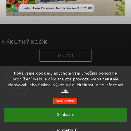
NÁKUPNÝ KOŠÍK
0
ks /
€0
Používáme cookies, abychom Vám umožnili pohodlné
PRIJÍMAME ONLINE PLATBY
prohlížení webu a díky analýze provozu webu neustále
zlepšovali jeho funkce, výkon a použitelnost. Více informací
zde
.
Nastavenie
Copyright 2026
Dnipro-M cz
. Všetky práva vyhradené.
Súhlasím
Oficiální e-shop ukrajinské značky nářadí Dnipro-M pro
Vytvořil
Shoptet
| Design
Shoptak.cz.
Česko a Slovensko.
Odmietnuť