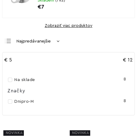
Skladem
(
1 ks
)
€7
Zobraziť viac produktov
Najpredávanejšie
Najlacnejšie
€
5
€
12
Najdrahšie
Abecedne
8
Na sklade
Značky
8
Dnipro-M
NOVINKA
NOVINKA