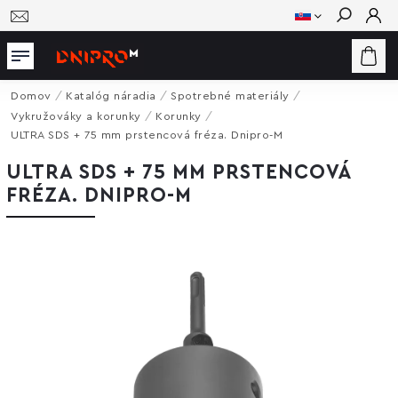
Hľadať
Domov
/
Katalóg náradia
/
Spotrebné materiály
/
Vykružováky a korunky
/
Korunky
/
ULTRA SDS + 75 mm prstencová fréza. Dnipro-M
ULTRA SDS + 75 MM PRSTENCOVÁ
FRÉZA. DNIPRO-M