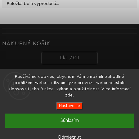
Položka bola vypredaná…
NÁKUPNÝ KOŠÍK
0
ks /
€0
Používáme cookies, abychom Vám umožnili pohodlné
PRIJÍMAME ONLINE PLATBY
prohlížení webu a díky analýze provozu webu neustále
zlepšovali jeho funkce, výkon a použitelnost. Více informací
zde
.
Nastavenie
Copyright 2026
Dnipro-M cz
. Všetky práva vyhradené.
Súhlasím
Oficiální e-shop ukrajinské značky nářadí Dnipro-M pro
Vytvořil
Shoptet
| Design
Shoptak.cz.
Česko a Slovensko.
Odmietnuť