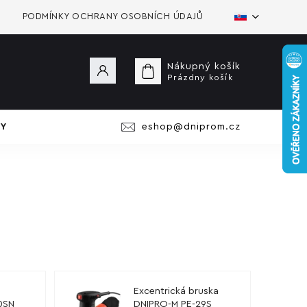
PODMÍNKY OCHRANY OSOBNÍCH ÚDAJŮ
Nákupný košík
Prázdny košík
Y
eshop@dniprom.cz
Excentrická bruska
0SN
DNIPRO-M PE-29S