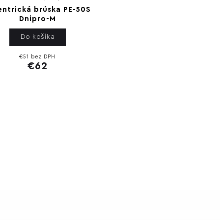
entrická brúska PE-50S
Dnipro-M
Do košíka
€51 bez DPH
€62