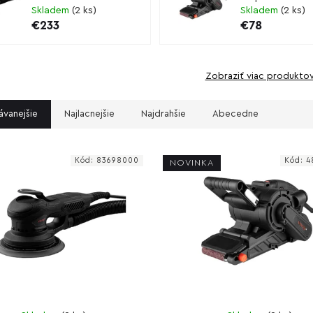
Skladem
(
2 ks
)
Skladem
(
2 ks
)
€233
€78
Zobraziť viac produkto
ávanejšie
Najlacnejšie
Najdrahšie
Abecedne
Kód:
83698000
Kód:
4
NOVINKA