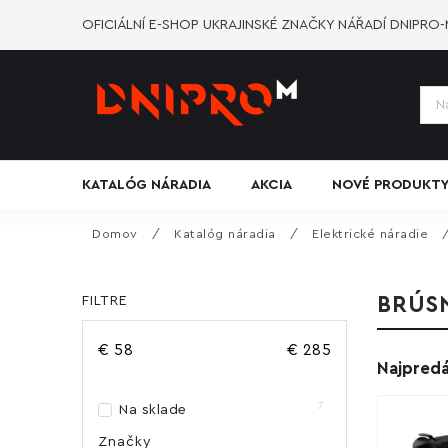
OFICIÁLNÍ E-SHOP UKRAJINSKÉ ZNAČKY NÁŘADÍ DNIPRO
KATALÓG NÁRADIA
AKCIA
NOVÉ PRODUKT
Domov
/
Katalóg náradia
/
Elektrické náradie
FILTRE
BRÚS
€
58
€
285
Najpredá
7
Na sklade
Značky