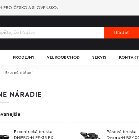
-M PRO ČESKO A SLOVENSKO.
Hľadať
Y
PRODEJNY
VELKOOBCHOD
SERVIS
KONTAKT
/
Brusné nářadí
NE NÁRADIE
vanejšie
Excentrická bruska
Pásová bruska
DNIPRO-M PE-35 RX
Dnipro-M BS-10