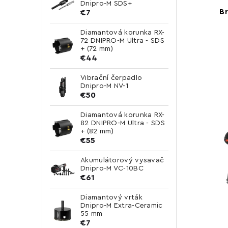
Dnipro-M SDS+
B
€7
Diamantová korunka RX-
72 DNIPRO-M Ultra - SDS
+ (72 mm)
€44
Vibrační čerpadlo
Dnipro-M NV-1
€50
Diamantová korunka RX-
82 DNIPRO-M Ultra - SDS
+ (82 mm)
€55
Akumulátorový vysavač
Dnipro-M VC-10BC
€61
Diamantový vrták
Dnipro-M Extra-Ceramic
55 mm
€7