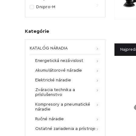
7
Dnipro-M
Kategórie
KATALÓG NÁRADIA
Najpred
Energetická nezávislost
Akumulátorové náradie
Elektrické náradie
Zváracia technika a
príslušenstvo
Kompresory a pneumatické
náradie
Ručné náradie
Ostatné zariadenia a prístroje