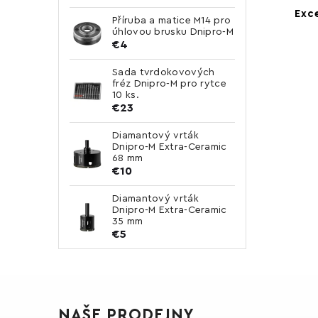
Exc
Příruba a matice M14 pro
úhlovou brusku Dnipro-M
€4
Sada tvrdokovových
fréz Dnipro-M pro rytce
10 ks.
€23
Diamantový vrták
Dnipro-M Extra-Ceramic
68 mm
€10
Diamantový vrták
Dnipro-M Extra-Ceramic
35 mm
€5
NAŠE PRODEJNY