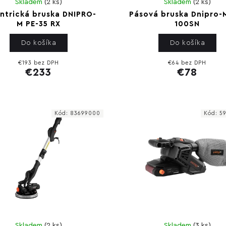
Skladem
(
2 ks
)
Skladem
(
2 ks
)
ntrická bruska DNIPRO-
Pásová bruska Dnipro-
M PE-35 RX
100SN
Do košíka
Do košíka
€193 bez DPH
€64 bez DPH
€233
€78
Kód:
83699000
Kód:
5
Skladem
(
2 ks
)
Skladem
(
3 ks
)