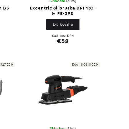
Skladem
(
3 ks
)
M BS-
Excentrická bruska DNIPRO-
M PE-29S
Do košíka
€48 bez DPH
€58
9527000
Kód:
80618000
Skladem
(
1 ks
)