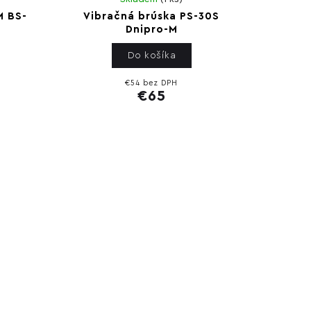
M BS-
Vibračná brúska PS-30S
Dnipro-M
Do košíka
€54 bez DPH
€65