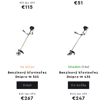
€51
€95 bez DPH
€115
Na dotaz
Skladem
(
1 ks
)
Benzínový křovinořez
Benzínový křovinořez
Dnipro-M 52S
Dnipro-M 43S
Detail
Do košíka
€221 bez DPH
€204 bez DPH
€267
€247