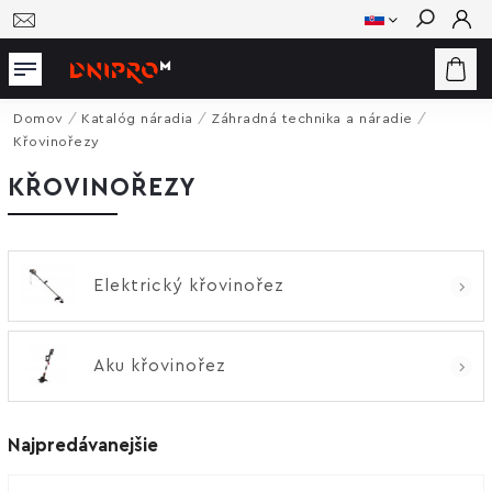
Hľadať
Domov
/
Katalóg náradia
/
Záhradná technika a náradie
/
Křovinořezy
KŘOVINOŘEZY
Elektrický křovinořez
Aku křovinořez
Najpredávanejšie