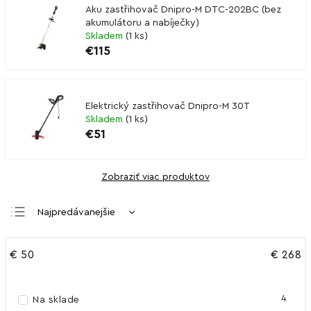
Aku zastřihovač Dnipro-M DTC-202BC (bez
akumulátoru a nabíječky)
Skladem
(
1 ks
)
€115
Elektrický zastřihovač Dnipro-M 30T
Skladem
(
1 ks
)
€51
Zobraziť viac produktov
Najpredávanejšie
Najlacnejšie
€
50
€
268
Najdrahšie
Abecedne
4
Na sklade