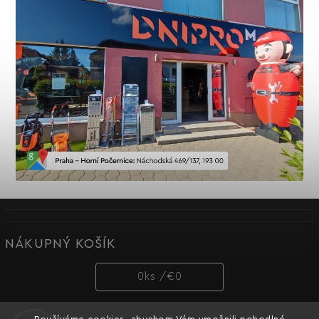
NÁKUPNÝ KOŠÍK
0
ks /
€0