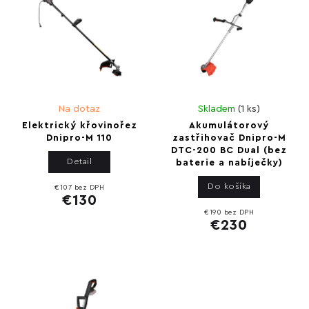
Na dotaz
Skladem
(
1 ks
)
Elektrický křovinořez
Akumulátorový
Dnipro-M 110
zastřihovač Dnipro-M
DTC-200 BC Dual (bez
Detail
baterie a nabíječky)
Do košíka
€107 bez DPH
€130
€190 bez DPH
€230