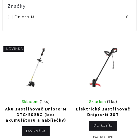
Značky
9
Dnipro-M
NOVINKA
Skladem
(
1 ks
)
Skladem
(
1 ks
)
Aku zastřihovač Dnipro-M
Elektrický zastřihovač
DTC-202BC (bez
Dnipro-M 30T
akumulátoru a nabíječky)
Do košíka
Do košíka
€42 bez DPH