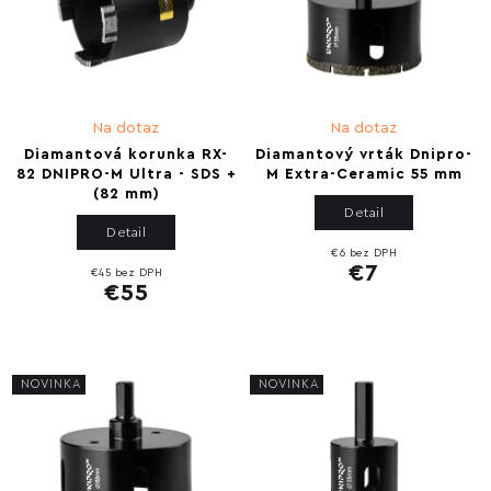
Na dotaz
Na dotaz
Diamantová korunka RX-
Diamantový vrták Dnipro-
82 DNIPRO-M Ultra - SDS +
M Extra-Ceramic 55 mm
(82 mm)
Detail
Detail
€6 bez DPH
€7
€45 bez DPH
€55
NOVINKA
NOVINKA