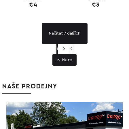
€4
€3
Načítať 7 ďalších
1
2
Hore
NAŠE PRODEJNY