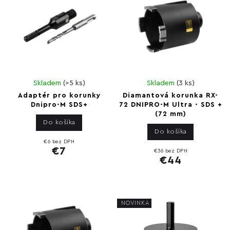
Skladem
(
>5 ks
)
Skladem
(
3 ks
)
Adaptér pro korunky
Diamantová korunka RX-
Dnipro-M SDS+
72 DNIPRO-M Ultra - SDS +
(72 mm)
Do košíka
Do košíka
€6 bez DPH
€7
€36 bez DPH
€44
NOVINKA