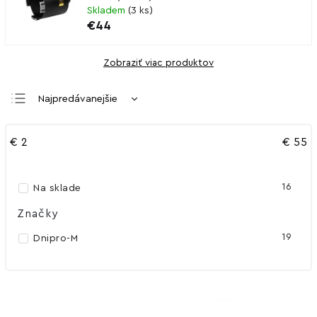
Skladem
(
3 ks
)
€44
Zobraziť viac produktov
Najpredávanejšie
Najlacnejšie
€
2
€
55
Najdrahšie
Abecedne
16
Na sklade
Značky
19
Dnipro-M