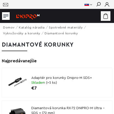
Hľadať
Domov
/
Katalóg náradia
/
Spotrebné materiály
/
Vykružováky a korunky
/
Diamantové korunky
DIAMANTOVÉ KORUNKY
Najpredávanejšie
Adaptér pro korunky Dnipro-M SDS+
Skladem
(
>5 ks
)
€7
Diamantová korunka RX-72 DNIPRO-M Ultra -
SDS + (72 mm)