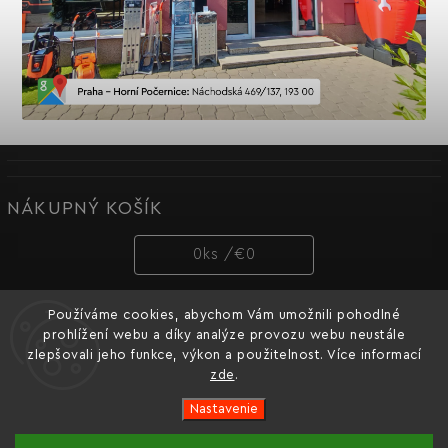
NÁKUPNÝ KOŠÍK
0
ks /
€0
Používáme cookies, abychom Vám umožnili pohodlné
PRIJÍMAME ONLINE PLATBY
prohlížení webu a díky analýze provozu webu neustále
zlepšovali jeho funkce, výkon a použitelnost. Více informací
zde
.
Nastavenie
Copyright 2026
Dnipro-M cz
. Všetky práva vyhradené.