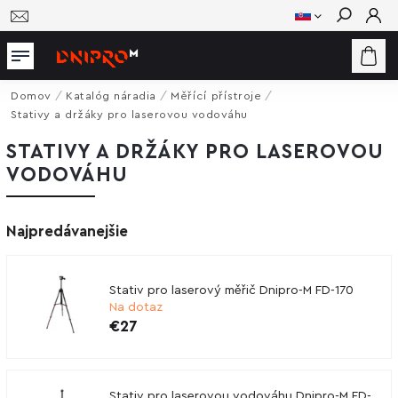
Hľadať
Domov
/
Katalóg náradia
/
Měřící přístroje
/
Stativy a držáky pro laserovou vodováhu
STATIVY A DRŽÁKY PRO LASEROVOU
VODOVÁHU
Najpredávanejšie
Stativ pro laserový měřič Dnipro-M FD-170
Na dotaz
€27
Stativ pro laserovou vodováhu Dnipro-M FD-