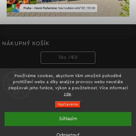
NÁKUPNÝ KOŠÍK
0
ks /
€0
Používáme cookies, abychom Vám umožnili pohodlné
PRIJÍMAME ONLINE PLATBY
prohlížení webu a díky analýze provozu webu neustále
zlepšovali jeho funkce, výkon a použitelnost. Více informací
zde
.
Nastavenie
Copyright 2026
Dnipro-M cz
. Všetky práva vyhradené.
Súhlasím
Oficiální e-shop ukrajinské značky nářadí Dnipro-M pro
Vytvořil
Shoptet
| Design
Shoptak.cz.
Česko a Slovensko.
Odmietnuť