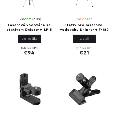
Skladem
(
3 ks
)
Na dotaz
Laserová vodováha se
Stativ pro laserovou
stativem Dnipro-M LP-5
vodováhu Dnipro-M F-120
Do košíka
Detail
€78 bez DPH
€17 bez DPH
€94
€21