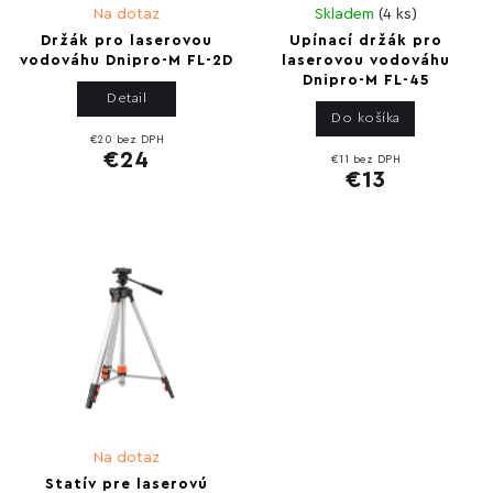
Na dotaz
Skladem
(
4 ks
)
Držák pro laserovou
Upínací držák pro
vodováhu Dnipro-M FL-2D
laserovou vodováhu
Dnipro-M FL-45
Detail
Do košíka
€20 bez DPH
€24
€11 bez DPH
€13
Na dotaz
Statív pre laserovú