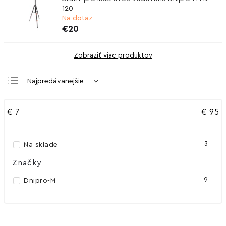
120
Na dotaz
€20
Zobraziť viac produktov
Najpredávanejšie
Najlacnejšie
€
7
€
95
Najdrahšie
Abecedne
3
Na sklade
Značky
9
Dnipro-M