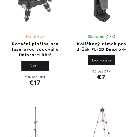
Na dotaz
Skladem
(
1 ks
)
Rotační plošina pro
Kolíčkový zámek pro
laserovou vodováhu
držák FL-2D Dnipro-M
Dnipro-M RB-5
Do košíka
Detail
€6 bez DPH
€7
€14 bez DPH
€17