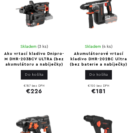
Skladem
(
3 ks
)
Skladem
(
4 ks
)
Aku vrtací kladivo Dnipro-
Akumulátorové vrtací
M DHR-203BCV ULTRA (bez
kladivo DHR-202BC Ultra
akumulátoru a nabíječky)
(bez baterie a nabíječky)
Do košíka
Do košíka
€187 bez DPH
€150 bez DPH
€226
€181