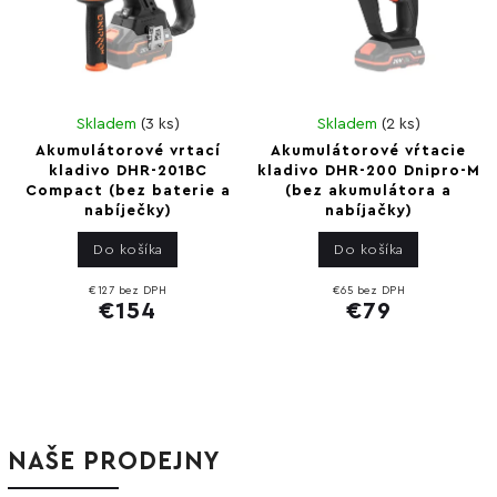
Skladem
(
3 ks
)
Skladem
(
2 ks
)
Akumulátorové vrtací
Akumulátorové vŕtacie
kladivo DHR-201BC
kladivo DHR-200 Dnipro-M
Compact (bez baterie a
(bez akumulátora a
nabíječky)
nabíjačky)
Do košíka
Do košíka
€127 bez DPH
€65 bez DPH
€154
€79
NAŠE PRODEJNY