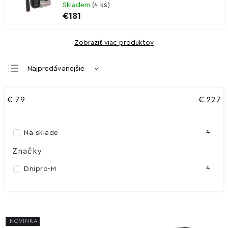
Skladem
(
4 ks
)
€181
Zobraziť viac produktov
Najpredávanejšie
Najlacnejšie
€
79
€
227
Najdrahšie
Abecedne
4
Na sklade
Značky
4
Dnipro-M
NOVINKA