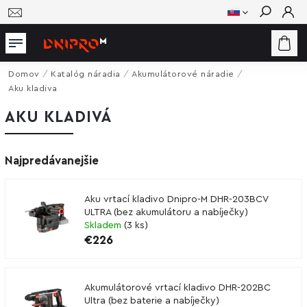
Hľadať
Domov
/
Katalóg náradia
/
Akumulátorové náradie
/
Aku kladiva
AKU KLADIVÁ
Najpredávanejšie
Aku vrtací kladivo Dnipro-M DHR-203BCV
ULTRA (bez akumulátoru a nabíječky)
Skladem
(
3 ks
)
€226
Akumulátorové vrtací kladivo DHR-202BC
Ultra (bez baterie a nabíječky)