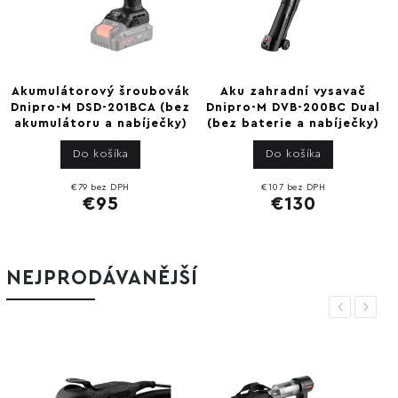
Akumulátorový šroubovák
Aku zahradní vysavač
Dnipro-M DSD-201BCA (bez
Dnipro-M DVB-200BC Dual
akumulátoru a nabíječky)
(bez baterie a nabíječky)
Do košíka
Do košíka
€79 bez DPH
€107 bez DPH
€95
€130
NEJPRODÁVANĚJŠÍ
Previous
Next