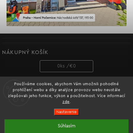
NÁKUPNÝ KOŠÍK
0
ks /
€0
Používáme cookies, abychom Vám umožnili pohodlné
PRIJÍMAME ONLINE PLATBY
prohlížení webu a díky analýze provozu webu neustále
zlepšovali jeho funkce, výkon a použitelnost. Více informací
zde
.
Nastavenie
Copyright 2026
Dnipro-M cz
. Všetky práva vyhradené.
Súhlasím
Oficiální e-shop ukrajinské značky nářadí Dnipro-M pro
Vytvořil
Shoptet
| Design
Shoptak.cz.