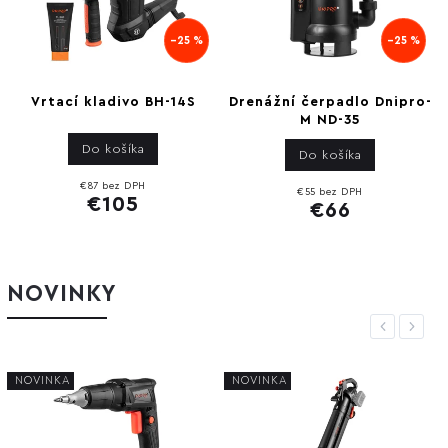
–25 %
–25 %
Vrtací kladivo BH-14S
Drenážní čerpadlo Dnipro-
M ND-35
Do košíka
Do košíka
€87 bez DPH
€55 bez DPH
€105
€66
NOVINKY
Previous
Next
NOVINKA
NOVINKA