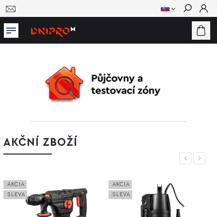
Hľadať
AKČNÍ ZBOŽÍ
Previous
Next
AKCIA
AKCIA
SLEVA
SLEVA