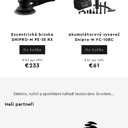
Excentrická bruska
Akumulátorový vysavač
DNIPRO-M PE-35 RX
Dnipro-M VC-10BC
Do košíka
Do košíka
€193 bez DPH
€50 bez DPH
€233
€61
Elektro, ruční a spotřební nářadí testováno životem...
Naši partneři