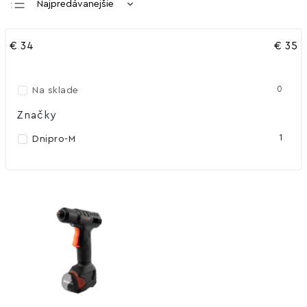
Najpredávanejšie
Najlacnejšie
€
34
€
35
Najdrahšie
Abecedne
0
Na sklade
Značky
1
Dnipro-M