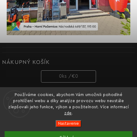
NÁKUPNÝ KOŠÍK
0
ks /
€0
Používáme cookies, abychom Vám umožnili pohodlné
PRIJÍMAME ONLINE PLATBY
prohlížení webu a díky analýze provozu webu neustále
zlepšovali jeho funkce, výkon a použitelnost. Více informací
zde
.
Nastavenie
Copyright 2026
Dnipro-M cz
. Všetky práva vyhradené.