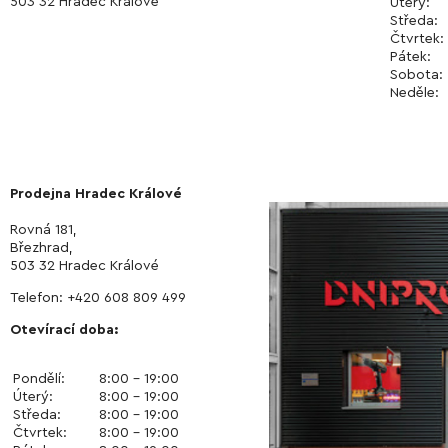
503 32 Hradec Králové
Úterý:
Středa:
Čtvrt
Pátek:
Sobota:
Neděle:
Prodejna Hradec Králové
Rovná 181,
Březhrad,
503 32 Hradec Králové
Telefon: +420 608 809 499
Otevírací doba:
Pondělí:
8:00 – 19:00
Úterý:
8:00 – 19:00
Středa:
8:00 – 19:00
Čtvrtek:
8:00 – 19:00