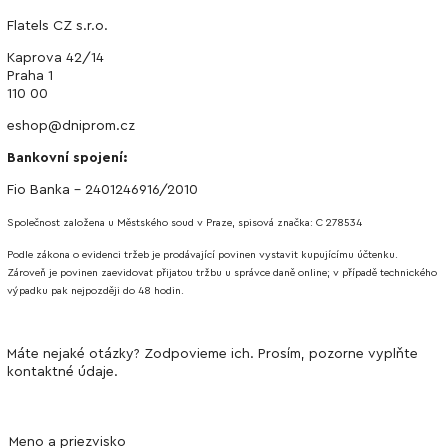
Flatels CZ s.r.o.
Kaprova 42/14
Praha 1
110 00
eshop@dniprom.cz
Bankovní spojení:
Fio Banka -
2401246916
/2010
Společnost založena u Městského soud v Praze, spisová značka: C
278534
Podle zákona o evidenci tržeb je prodávající povinen vystavit kupujícímu účtenku.
Zároveň je povinen zaevidovat přijatou tržbu u správce daně online; v případě technického
výpadku pak nejpozději do 48 hodin.
Máte nejaké otázky? Zodpovieme ich. Prosím, pozorne vyplňte
kontaktné údaje.
Meno a priezvisko