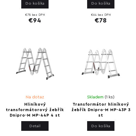
Do košíka
Do košíka
€78 bez DPH
€64 bez DPH
€94
€78
Na dotaz
Skladem
(
1 ks
)
Hliníkový
Transformátor hliníkový
transformátorový žebřík
žebřík Dnipro-M MP-43P 3
Dnipro-M MP-44P 4 st
st
Detail
Do košíka