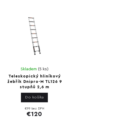
Skladem
(
5 ks
)
Teleskopický hliníkový
žebřík Dnipro-M TL126 9
stupňů 2,6 m
Do košíka
€99 bez DPH
€120