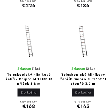
€187 bez DPH
€154 bez DPH
€226
€186
Skladem
(
1 ks
)
Skladem
(
2 ks
)
Teleskopický hliníkový
Teleskopický hliníkový
žebřík Dnipro-M TL138 13
žebřík Dnipro-M TL132 11
příček 3,8 m
stupňů 3,2 m
Do košíka
Do košíka
€139 bez DPH
€118 bez DPH
€168
€143