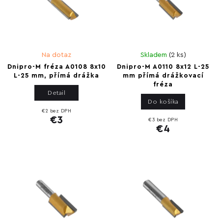
Na dotaz
Skladem
(
2 ks
)
Dnipro-M fréza A0108 8x10
Dnipro-M A0110 8x12 L-25
L-25 mm, přímá drážka
mm přímá drážkovací
fréza
Detail
Do košíka
€2 bez DPH
€3
€3 bez DPH
€4