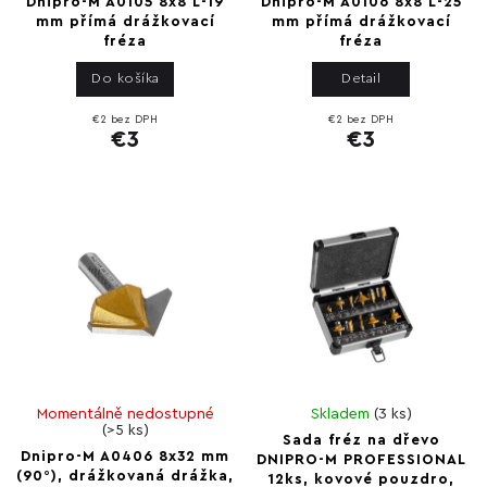
Dnipro-M A0105 8x8 L-19
Dnipro-M A0106 8x8 L-25
mm přímá drážkovací
mm přímá drážkovací
fréza
fréza
Do košíka
Detail
€2 bez DPH
€2 bez DPH
€3
€3
Momentálně nedostupné
Skladem
(
3 ks
)
(
>5 ks
)
Sada fréz na dřevo
Dnipro-M A0406 8x32 mm
DNIPRO-M PROFESSIONAL
(90°), drážkovaná drážka,
12ks, kovové pouzdro,