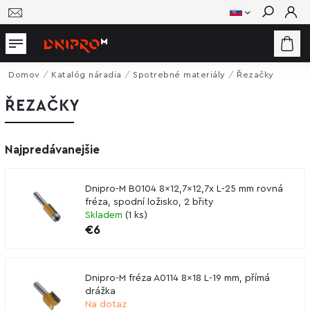
Hľadať
Domov
/
Katalóg náradia
/
Spotrebné materiály
/
Řezačky
ŘEZAČKY
Najpredávanejšie
Dnipro-M B0104 8x12,7x12,7x L-25 mm rovná
fréza, spodní ložisko, 2 břity
Skladem
(
1 ks
)
€6
Dnipro-M fréza A0114 8x18 L-19 mm, přímá
drážka
Na dotaz