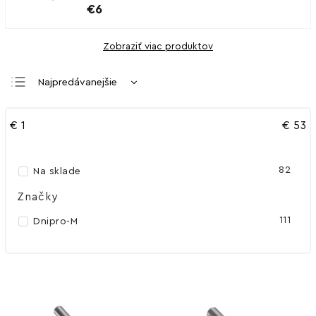
€6
Zobraziť viac produktov
Najpredávanejšie
Najlacnejšie
€
1
€
53
Najdrahšie
Abecedne
82
Na sklade
Značky
111
Dnipro-M