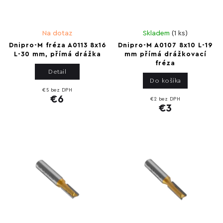
Na dotaz
Skladem
(
1 ks
)
Dnipro-M fréza A0113 8x16
Dnipro-M A0107 8x10 L-19
L-30 mm, přímá drážka
mm přímá drážkovací
fréza
Detail
Do košíka
€5 bez DPH
€6
€2 bez DPH
€3