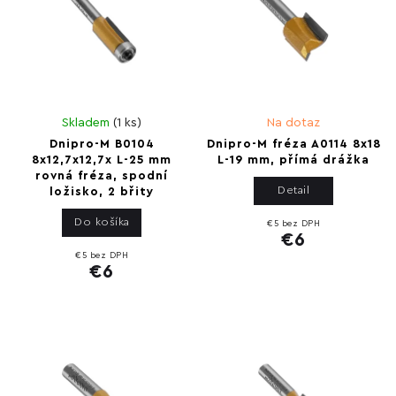
Skladem
(
1 ks
)
Na dotaz
Dnipro-M B0104
Dnipro-M fréza A0114 8x18
8x12,7x12,7x L-25 mm
L-19 mm, přímá drážka
rovná fréza, spodní
Detail
ložisko, 2 břity
Do košíka
€5 bez DPH
€6
€5 bez DPH
€6