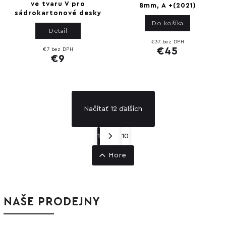
ve tvaru V pro
8mm, A +(2021)
sádrokartonové desky
Do košíka
Detail
€37 bez DPH
€45
€7 bez DPH
€9
Načítať 12 ďalších
1
10
Hore
NAŠE PRODEJNY