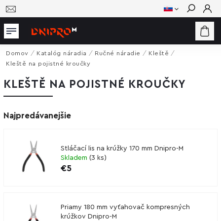
Hľadať
Domov
/
Katalóg náradia
/
Ručné náradie
/
Kleště
/
Kleště na pojistné kroučky
KLEŠTĚ NA POJISTNÉ KROUČKY
Najpredávanejšie
Stláčací lis na krúžky 170 mm Dnipro-M
Skladem
(
3 ks
)
€5
Priamy 180 mm vyťahovač kompresných
krúžkov Dnipro-M