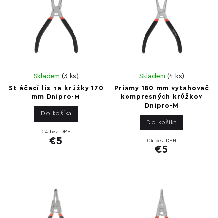
Skladem
(
3 ks
)
Skladem
(
4 ks
)
Stláčací lis na krúžky 170
Priamy 180 mm vyťahovač
mm Dnipro-M
kompresných krúžkov
Dnipro-M
Do košíka
Do košíka
€4 bez DPH
€5
€4 bez DPH
€5