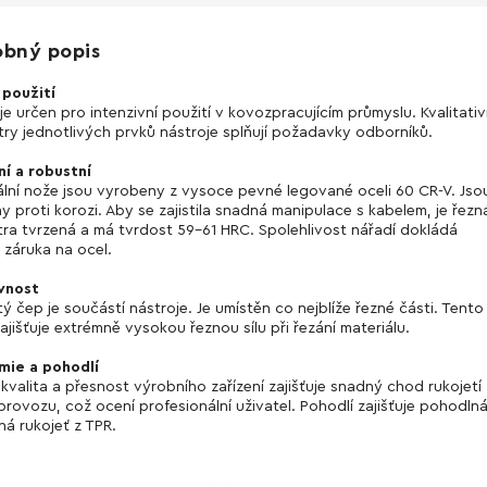
obný popis
použití
je určen pro intenzivní použití v kovozpracujícím průmyslu. Kvalitativ
ry jednotlivých prvků nástroje splňují požadavky odborníků.
í a robustní
lní nože jsou vyrobeny z vysoce pevné legované oceli 60 CR-V. Jso
y proti korozi. Aby se zajistila snadná manipulace s kabelem, je řezn
tra tvrzená a má tvrdost 59-61 HRC. Spolehlivost nářadí dokládá
á záruka na ocel.
vnost
ý čep je součástí nástroje. Je umístěn co nejblíže řezné části. Tento
zajišťuje extrémně vysokou řeznou sílu při řezání materiálu.
mie a pohodlí
kvalita a přesnost výrobního zařízení zajišťuje snadný chod rukojetí
rovozu, což ocení profesionální uživatel. Pohodlí zajišťuje pohodln
ná rukojeť z TPR.