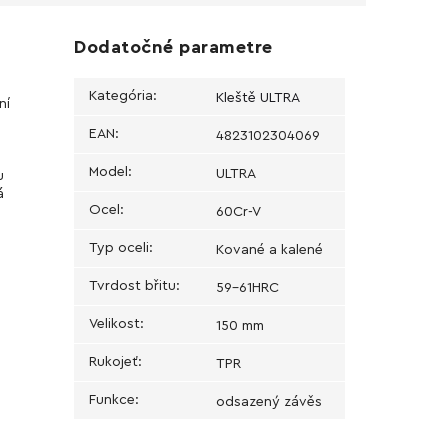
Dodatočné parametre
Kategória
:
Kleště ULTRA
ní
EAN
:
4823102304069
Model
:
ULTRA
u
á
Ocel
:
60Cr-V
Typ oceli
:
Kované a kalené
Tvrdost břitu
:
59-61HRC
Velikost
:
150 mm
Rukojeť
:
TPR
á
Funkce
:
odsazený závěs