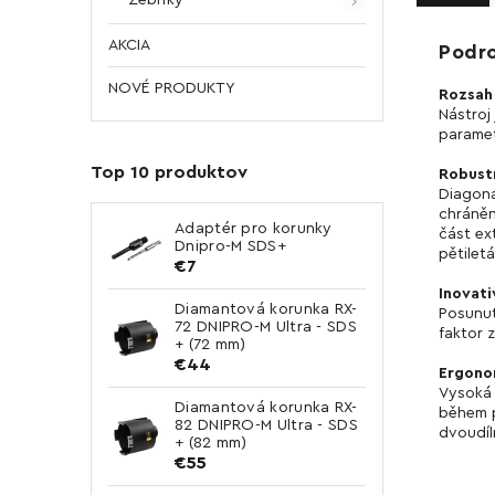
AKCIA
Podr
NOVÉ PRODUKTY
Rozsah 
Nástroj 
paramet
Top 10 produktov
Robustn
Diagoná
chráněn
Adaptér pro korunky
část ex
Dnipro-M SDS+
pětilet
€7
Inovati
Diamantová korunka RX-
Posunut
72 DNIPRO-M Ultra - SDS
faktor 
+ (72 mm)
€44
Ergono
Vysoká 
Diamantová korunka RX-
během p
82 DNIPRO-M Ultra - SDS
dvoudíl
+ (82 mm)
€55