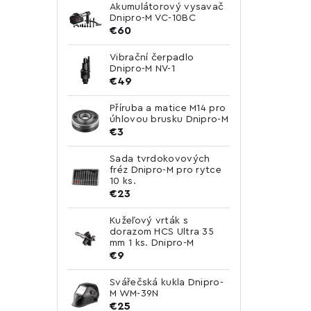
Akumulátorový vysavač
Dnipro-M VC-10BC
€60
Vibrační čerpadlo
Dnipro-M NV-1
€49
Příruba a matice M14 pro
úhlovou brusku Dnipro-M
€3
Sada tvrdokovových
fréz Dnipro-M pro rytce
10 ks.
€23
Kužeľový vrták s
dorazom HCS Ultra 35
mm 1 ks. Dnipro-M
€9
Svářečská kukla Dnipro-
M WM-39N
€25