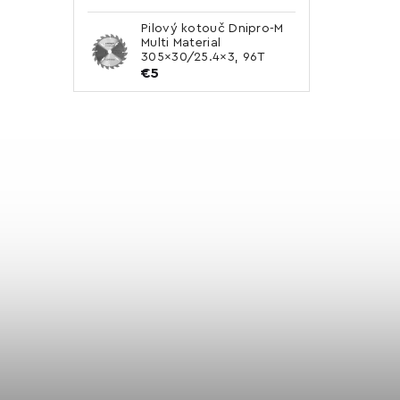
Pilový kotouč Dnipro-M
Multi Material
305×30/25.4×3, 96T
€5