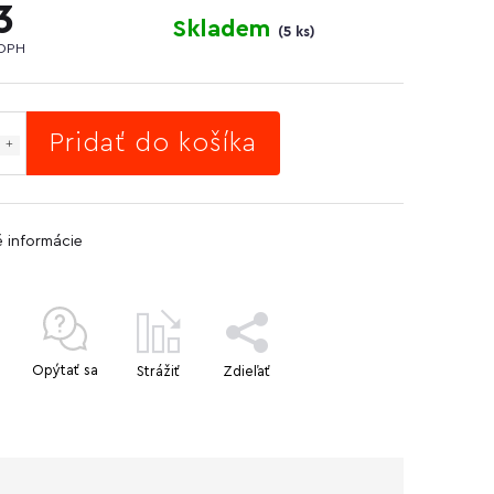
3
Skladem
(
5 ks
)
 DPH
Pridať do košíka
é informácie
Opýtať sa
Strážiť
Zdieľať