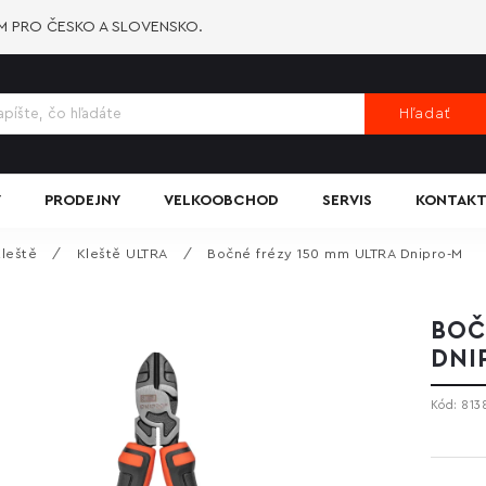
-M PRO ČESKO A SLOVENSKO.
Hľadať
Y
PRODEJNY
VELKOOBCHOD
SERVIS
KONTAKT
leště
/
Kleště ULTRA
/
Bočné frézy 150 mm ULTRA Dnipro-M
BOČ
DNI
Kód:
813