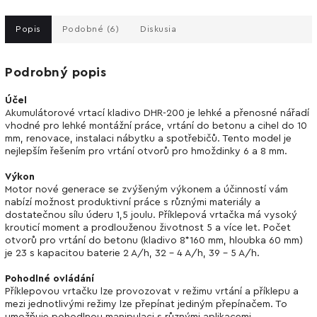
Popis
Podobné (6)
Diskusia
Podrobný popis
Účel
Akumulátorové vrtací kladivo DHR-200 je lehké a přenosné nářadí
vhodné pro lehké montážní práce, vrtání do betonu a cihel do 10
mm, renovace, instalaci nábytku a spotřebičů. Tento model je
nejlepším řešením pro vrtání otvorů pro hmoždinky 6 a 8 mm.
Výkon
Motor nové generace se zvýšeným výkonem a účinností vám
nabízí možnost produktivní práce s různými materiály a
dostatečnou sílu úderu 1,5 joulu. Příklepová vrtačka má vysoký
krouticí moment a prodlouženou životnost 5 a více let. Počet
otvorů pro vrtání do betonu (kladivo 8*160 mm, hloubka 60 mm)
je 23 s kapacitou baterie 2 A/h, 32 - 4 A/h, 39 - 5 A/h.
Pohodlné ovládání
Příklepovou vrtačku lze provozovat v režimu vrtání a příklepu a
mezi jednotlivými režimy lze přepínat jediným přepínačem. To
umožňuje pohodlnou manipulaci s různými aplikacemi.