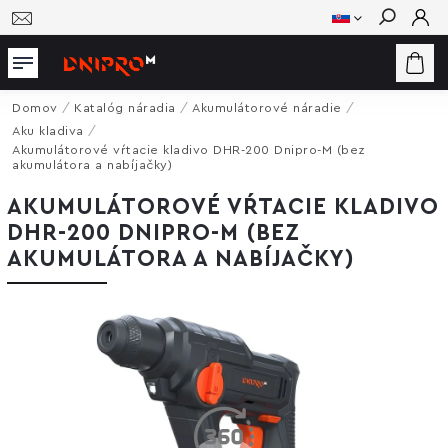
Hľadať
Domov
/
Katalóg náradia
/
Akumulátorové náradie
/
Aku kladiva
/
Akumulátorové vŕtacie kladivo DHR-200 Dnipro-M (bez
akumulátora a nabíjačky)
AKUMULÁTOROVÉ VŔTACIE KLADIVO
DHR-200 DNIPRO-M (BEZ
AKUMULÁTORA A NABÍJAČKY)