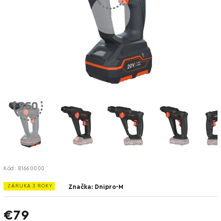
Kód:
81660000
ZÁRUKA 3 ROKY
Značka:
Dnipro-M
€79