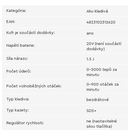
Kategória
:
Aku kladivá
EAN
:
4823102312620
Kufr je součástí dodávky
:
ano
20V (není součástí
Napětí baterie
:
dodávky)
Síla nárazu
:
1.5 J
0-5000 tepů za
Počet úderů
:
minutu
0-900 otáček za
Počet volnoběžných otáček
:
minutu
Typ kladiva
:
bezdrátové
Typ kazety
:
SDS+
ne (nastavitelné
Regulátor rychlosti
:
silou tlačítka)