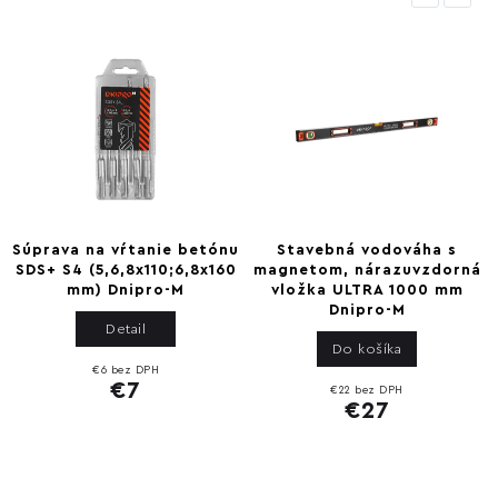
Súprava na vŕtanie betónu
Stavebná vodováha s
SDS+ S4 (5,6,8x110;6,8x160
magnetom, nárazuvzdorná
mm) Dnipro-M
vložka ULTRA 1000 mm
Dnipro-M
Detail
Do košíka
€6 bez DPH
€7
€22 bez DPH
€27