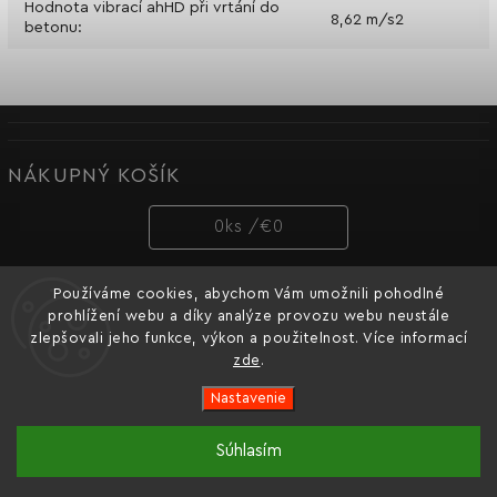
Hodnota vibrací ahHD při vrtání do
8,62 m/s2
betonu
:
NÁKUPNÝ KOŠÍK
0
ks /
€0
Používáme cookies, abychom Vám umožnili pohodlné
PRIJÍMAME ONLINE PLATBY
prohlížení webu a díky analýze provozu webu neustále
zlepšovali jeho funkce, výkon a použitelnost. Více informací
zde
.
Nastavenie
Copyright 2026
Dnipro-M cz
. Všetky práva vyhradené.
Súhlasím
Oficiální e-shop ukrajinské značky nářadí Dnipro-M pro
Vytvořil
Shoptet
| Design
Shoptak.cz.
Česko a Slovensko.