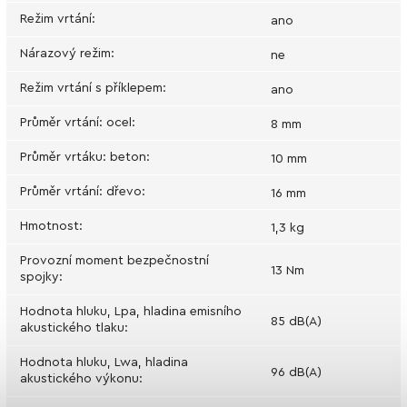
Režim vrtání
:
ano
Nárazový režim
:
ne
Režim vrtání s příklepem
:
ano
Průměr vrtání: ocel
:
8 mm
Průměr vrtáku: beton
:
10 mm
Průměr vrtání: dřevo
:
16 mm
Hmotnost
:
1,3 kg
Provozní moment bezpečnostní
13 Nm
spojky
:
Hodnota hluku, Lpa, hladina emisního
85 dB(A)
akustického tlaku
:
Hodnota hluku, Lwa, hladina
96 dB(A)
akustického výkonu
: