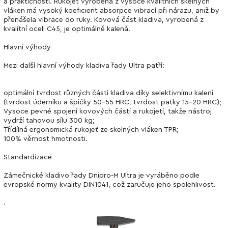
a praktičností. Rukojeť vyrobená z vysoce kvalitních skelných
vláken má vysoký koeficient absorpce vibrací při nárazu, aniž by
přenášela vibrace do ruky. Kovová část kladiva, vyrobená z
kvalitní oceli C45, je optimálně kalená.
Hlavní výhody
Mezi další hlavní výhody kladiva řady Ultra patří:
optimální tvrdost různých částí kladiva díky selektivnímu kalení
(tvrdost úderníku a špičky 50-55 HRC, tvrdost patky 15-20 HRC);
Vysoce pevné spojení kovových částí a rukojetí, takže nástroj
vydrží tahovou sílu 300 kg;
Třídílná ergonomická rukojeť ze skelných vláken TPR;
100% věrnost hmotnosti.
Standardizace
Zámečnické kladivo řady Dnipro-M Ultra je vyráběno podle
evropské normy kvality DIN1041, což zaručuje jeho spolehlivost.
.