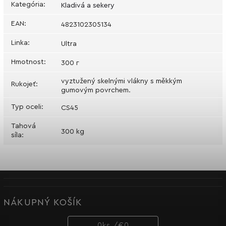
Kategória
:
Kladivá a sekery
EAN
:
4823102305134
Linka
:
Ultra
Hmotnost
:
300 г
vyztužený skelnými vlákny s měkkým
Rukojeť
:
gumovým povrchem.
Typ oceli
:
CS45
Tahová
300 kg
síla
:
NÁKUPNÝ KOŠÍK
0
ks /
€0