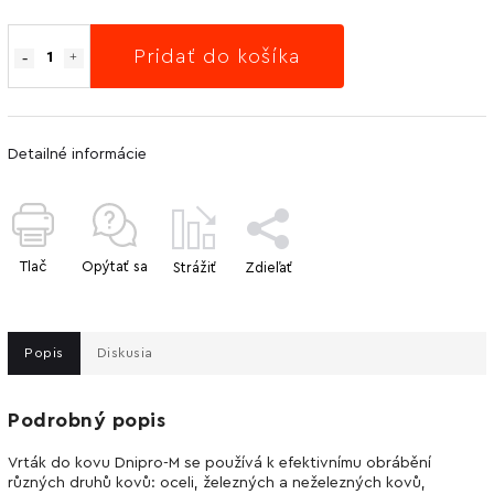
Pridať do košíka
Detailné informácie
Tlač
Opýtať sa
Strážiť
Zdieľať
Popis
Diskusia
Podrobný popis
Vrták do kovu Dnipro-M se používá k efektivnímu obrábění
různých druhů kovů: oceli, železných a neželezných kovů,