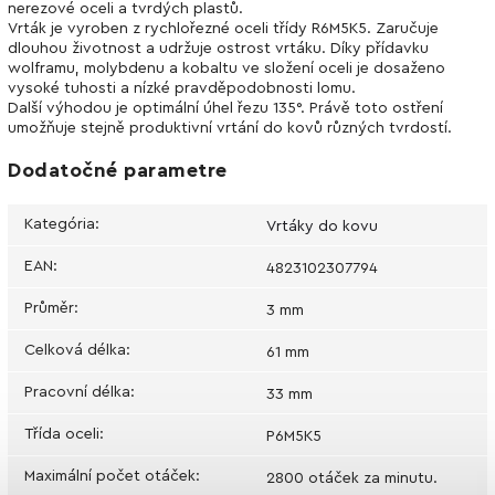
nerezové oceli a tvrdých plastů.
Vrták je vyroben z rychlořezné oceli třídy R6М5K5. Zaručuje
dlouhou životnost a udržuje ostrost vrtáku. Díky přídavku
wolframu, molybdenu a kobaltu ve složení oceli je dosaženo
vysoké tuhosti a nízké pravděpodobnosti lomu.
Další výhodou je optimální úhel řezu 135°. Právě toto ostření
umožňuje stejně produktivní vrtání do kovů různých tvrdostí.
Dodatočné parametre
Kategória
:
Vrtáky do kovu
EAN
:
4823102307794
Průměr
:
3 mm
Celková délka
:
61 mm
Pracovní délka
:
33 mm
Třída oceli
:
P6M5K5
Maximální počet otáček
:
2800 otáček za minutu.