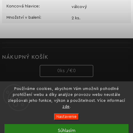
Koncová hlavice
:
válcový
Množství v balení
:
2 ks.
NÁKUPNÝ KOŠÍK
0
ks /
€0
Používáme cookies, abychom Vám umožnili pohodlné
PRIJÍMAME ONLINE PLATBY
prohlížení webu a díky analýze provozu webu neustále
zlepšovali jeho funkce, výkon a použitelnost. Více informací
zde
.
Nastavenie
Copyright 2026
Dnipro-M cz
. Všetky práva vyhradené.
Súhlasím