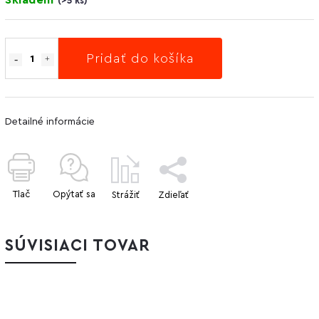
(
>5 ks
)
Pridať do košíka
Detailné informácie
Tlač
Opýtať sa
Strážiť
Zdieľať
SÚVISIACI TOVAR