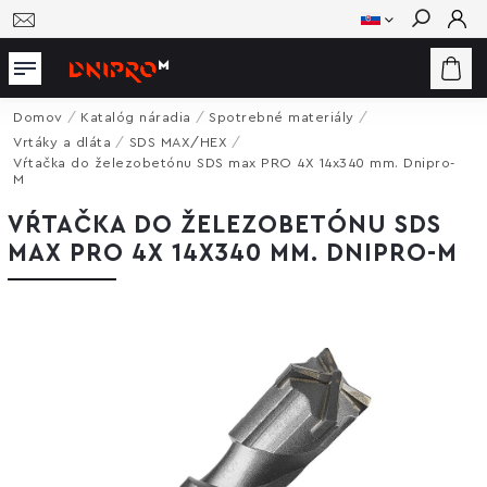
Hľadať
Domov
/
Katalóg náradia
/
Spotrebné materiály
/
Vrtáky a dláta
/
SDS MAX/HEX
/
Vŕtačka do železobetónu SDS max PRO 4X 14x340 mm. Dnipro-
M
VŔTAČKA DO ŽELEZOBETÓNU SDS
MAX PRO 4X 14X340 MM. DNIPRO-M