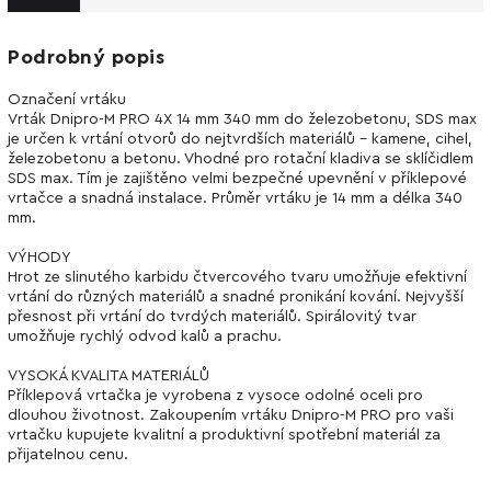
Podrobný popis
Označení vrtáku
Vrták Dnipro-M PRO 4X 14 mm 340 mm do železobetonu, SDS max
je určen k vrtání otvorů do nejtvrdších materiálů - kamene, cihel,
železobetonu a betonu. Vhodné pro rotační kladiva se sklíčidlem
SDS max. Tím je zajištěno velmi bezpečné upevnění v příklepové
vrtačce a snadná instalace. Průměr vrtáku je 14 mm a délka 340
mm.
VÝHODY
Hrot ze slinutého karbidu čtvercového tvaru umožňuje efektivní
vrtání do různých materiálů a snadné pronikání kování. Nejvyšší
přesnost při vrtání do tvrdých materiálů. Spirálovitý tvar
umožňuje rychlý odvod kalů a prachu.
VYSOKÁ KVALITA MATERIÁLŮ
Příklepová vrtačka je vyrobena z vysoce odolné oceli pro
dlouhou životnost. Zakoupením vrtáku Dnipro-M PRO pro vaši
vrtačku kupujete kvalitní a produktivní spotřební materiál za
přijatelnou cenu.