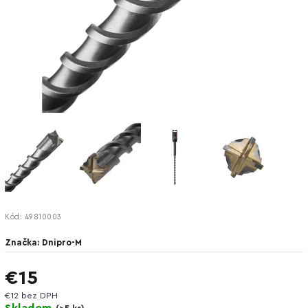
Kód:
49810003
Značka:
Dnipro-M
€15
€12 bez DPH
Skladem