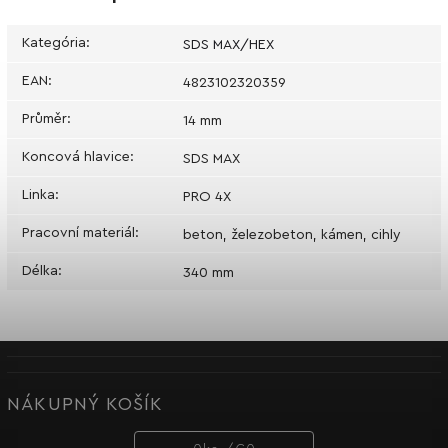
Kategória
:
SDS MAX/HEX
EAN
:
4823102320359
Průměr
:
14 mm
Koncová hlavice
:
SDS MAX
Linka
:
PRO 4X
Pracovní materiál
:
beton, železobeton, kámen, cihly
Délka
:
340 mm
NÁKUPNÝ KOŠÍK