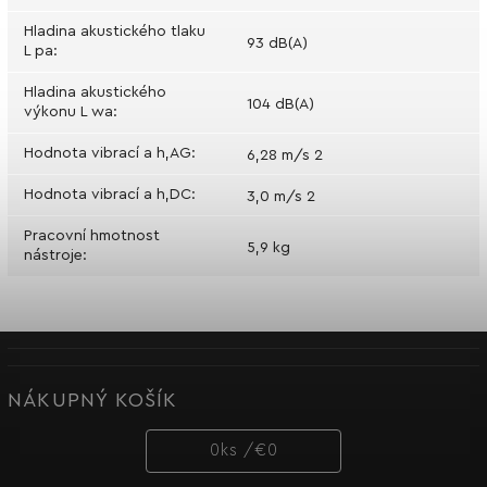
Hladina akustického tlaku
93 dB(A)
L pa
:
Hladina akustického
104 dB(A)
výkonu L wa
:
Hodnota vibrací a h,AG
:
6,28 m/s 2
Hodnota vibrací a h,DC
:
3,0 m/s 2
Pracovní hmotnost
5,9 kg
nástroje
:
NÁKUPNÝ KOŠÍK
0
ks /
€0