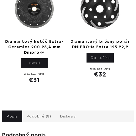
Diamantový kotúč Extra-
Diamantový brúsny pohár
Ceramics 200 25,4 mm
DNIPRO-M Extra 125 22,2
Dnipro-M
Do košíka
Detail
€26 bez DPH
€32
€26 bez DPH
€31
Popis
Podobné (8)
Diskusia
Podrobný popis