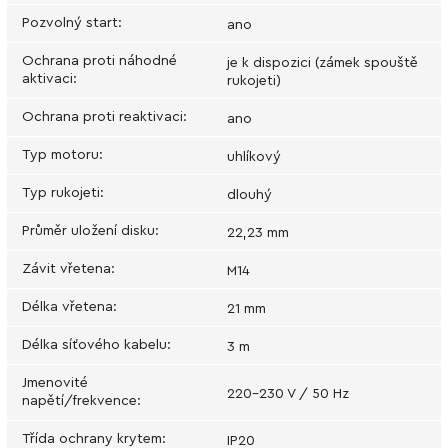
Pozvolný start
:
ano
Ochrana proti náhodné
je k dispozici (zámek spouště
aktivaci
:
rukojeti)
Ochrana proti reaktivaci
:
ano
Typ motoru
:
uhlíkový
Typ rukojeti
:
dlouhý
Průměr uložení disku
:
22,23 mm
Závit vřetena
:
М14
Délka vřetena
:
21 mm
Délka síťového kabelu
:
3 m
Jmenovité
220-230 V / 50 Hz
napětí/frekvence
:
Třída ochrany krytem
:
IP20