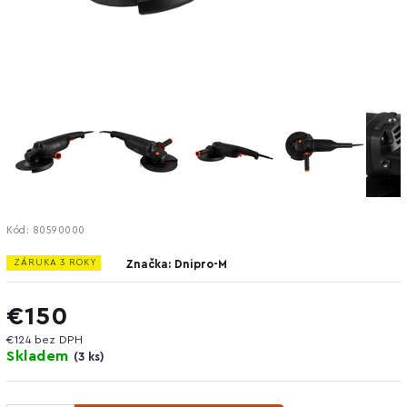
Kód:
80590000
ZÁRUKA 3 ROKY
Značka:
Dnipro-M
€150
€124 bez DPH
Skladem
(
3 ks
)