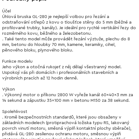
Účel
Úhlová bruska GL-280 je nejlepší volbou pro řezání a
odstraňování otřepů z kovu o tloušťce stěny do 5 mm (běžné a
profilované trubky, kanály). Je ideální pro rychlé vertikální řezy do
rozměrného kovu, běžného a železobetonu.
. Také tento model může provádět řezání výztuže, plechu do 8
mm, betonu do hloubky 70 mm, kamene, keramiky, cihel,
pěnového bloku, plynového bloku.
Funkce modelu
Jeho výkon a otočná rukojeť z něj dělají všestranný model.
Uspokojí vás při domácích i profesionálních stavebních a
výrobních pracích až 12 hodin denně.
Výkon
. Výkonný motor o příkonu 2800 W vyřeže kanál 60x40x3 mm za
14 sekund a zápustku 35x100 mm v betonu M150 za 38 sekund.
Spolehlivost
. Kromě bezpečnostních standardů, které jsou obsaženy v
základních modelech (protiprachová ložiska typu RS, lakovaný
povrch vinutí motoru, směsná výplň kontaktní plochy sběrače),
přidává GL-280 zesílenou ochranu motoru, směsnou výplň