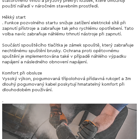
statorového vinutí a pryžový překryt ložisek, které umožňují
použití nářadí v náročném stavebním prostředí.
Měkký start
. Funkce pozvolného startu snižuje zatížení elektrické sítě při
zapnutí přístroje a zabraňuje tak jeho rychlému opotřebení. Tato
volba navíc zabraňuje náhlému trhnutí nástroje při zapnutí.
Součástí spouštěcího tlačítka je zámek spouště, který zabraňuje
nechtěnému spuštění brusky. Ochrana proti opětovnému
spuštění je implementována také v případě náhlého výpadku
napájení a následného obnovení napájení.
Komfort při obsluze
Vysoký výkon, pogumovaná třípolohová přídavná rukojeť a 3m
dlouhý pogumovaný kabel poskytují hmatatelný komfort při
dlouhodobém používání.
.