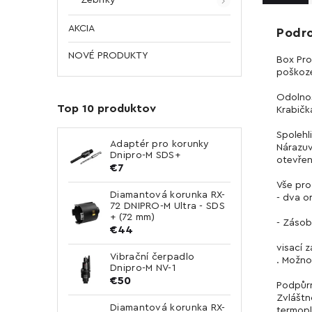
AKCIA
Podr
NOVÉ PRODUKTY
Box Prof
poškoze
Odolno
Top 10 produktov
Krabičk
Spolehl
Adaptér pro korunky
Nárazu
Dnipro-M SDS+
otevřen
€7
Vše pro
Diamantová korunka RX-
- dva o
72 DNIPRO-M Ultra - SDS
+ (72 mm)
- Zásob
€44
visací 
Vibrační čerpadlo
. Možno
Dnipro-M NV-1
€50
Podpůr
Zvláštn
Diamantová korunka RX-
termopl