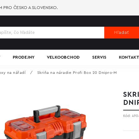
-M PRO ČESKO A SLOVENSKO.
Hľadať
Y
PRODEJNY
VELKOOBCHOD
SERVIS
KONTAKT
oxy na nářadí
/
Skriňa na náradie Profi Box 20 Dnipro-M
SKR
DNI
Kód:
490