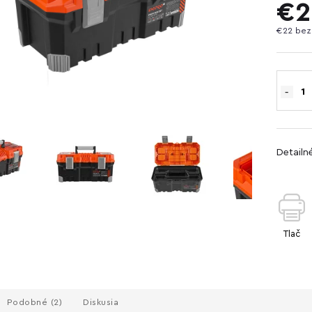
€2
€22 bez
Detailn
Tlač
Podobné (2)
Diskusia