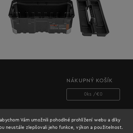
NÁKUPNÝ KOŠÍK
0
ks /
€0
abychom Vám umožnili pohodlné prohlížení webu a díky
 neustále zlepšovali jeho funkce, výkon a použitelnost.
Copyright 2026
Dnipro-M cz
. Všetky práva vyhradené.