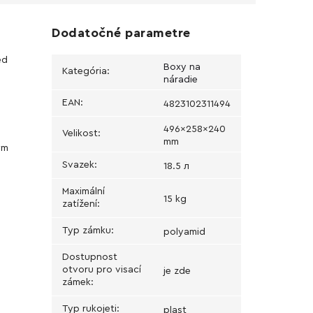
Dodatočné parametre
ed
Boxy na
Kategória
:
náradie
EAN
:
4823102311494
496x258x240
Velikost
:
mm
ým
Svazek
:
18.5 л
Maximální
15 kg
zatížení
:
Typ zámku
:
polyamid
Dostupnost
otvoru pro visací
je zde
zámek
:
Typ rukojeti
:
plast