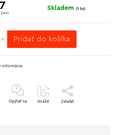
7
Skladem
(
1 ks
)
 DPH
Pridať do košíka
é informácie
Opýtať sa
Strážiť
Zdieľať