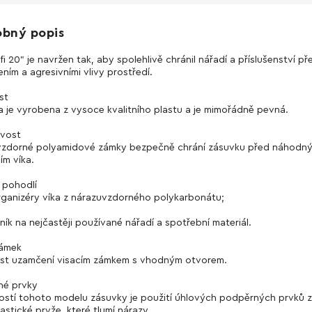
obný popis
i 20" je navržen tak, aby spolehlivě chránil nářadí a příslušenství př
ním a agresivními vlivy prostředí.
st
a je vyrobena z vysoce kvalitního plastu a je mimořádně pevná.
ivost
vzdorné polyamidové zámky bezpečně chrání zásuvku před náhodn
ím víka.
 pohodlí
rganizéry víka z nárazuvzdorného polykarbonátu;
ník na nejčastěji používané nářadí a spotřební materiál.
zámek
st uzamčení visacím zámkem s vhodným otvorem.
né prvky
ostí tohoto modelu zásuvky je použití úhlových podpěrných prvků z
astické pryže, které tlumí nárazy.