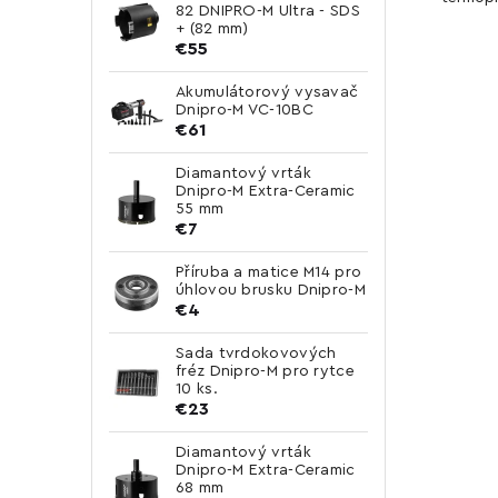
82 DNIPRO-M Ultra - SDS
+ (82 mm)
€55
Akumulátorový vysavač
Dnipro-M VC-10BC
€61
Diamantový vrták
Dnipro-M Extra-Ceramic
55 mm
€7
Příruba a matice M14 pro
úhlovou brusku Dnipro-M
€4
Sada tvrdokovových
fréz Dnipro-M pro rytce
10 ks.
€23
Diamantový vrták
Dnipro-M Extra-Ceramic
68 mm