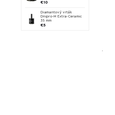
€10
Diamantový vrták
Dnipro-M Extra-Ceramic
35 mm
€5
.