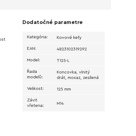
Dodatočné parametre
Kategória
:
Kovové kefy
ost
EAN
:
4823102319292
Model
:
T125-L
Řada
Koncovka, vlnitý
modelů
:
drát, mosaz, zesílená
Velikost
:
125 mm
Závit
М14
vřetena
: