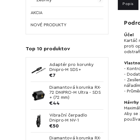
Popis
AKCIA
Podr
NOVÉ PRODUKTY
Účel
Kartáč 
proti o
Top 10 produktov
odstraň
Vlastno
Adaptér pro korunky
- Kontr
Dnipro-M SDS+
- Dodat
€7
- Zesíl
nářadím
Diamantová korunka RX-
- Průmě
72 DNIPRO-M Ultra - SDS
+ (72 mm)
Návrhy 
€44
Maximál
Aby se 
Vibrační čerpadlo
používa
Dnipro-M NV-1
€50
Diamantová korunka RX-