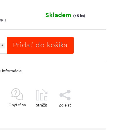
Skladem
(
>5 ks
)
DPH
Pridať do košíka
é informácie
Opýtať sa
Strážiť
Zdieľať