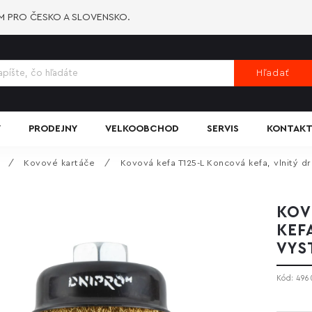
-M PRO ČESKO A SLOVENSKO.
Hľadať
Y
PRODEJNY
VELKOOBCHOD
SERVIS
KONTAKT
/
Kovové kartáče
/
Kovová kefa T125-L Koncová kefa, vlnitý 
KOV
KEF
VYS
Kód:
496