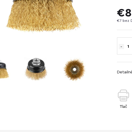
€8
€7 bez 
Detailn
Tlač