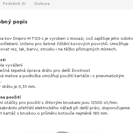
Podobné (1)
Diskusia
obný popis
na kov Dnipro-M T125-L je vyroben z mosazi, což zajišťuje jeho odoln
potřebení. Určeno pro šetrné čištění kovových povrchů. Umožňuje
ovat rez, lak, barvu, strusku i na těžko přístupných místech.
sti
ola vyvážení
ečná tepelná úprava drátu pro delší životnost
ená matice a podložka umožňují použití kartáče i s pneumatickým
.
r drátu je 0,35 mm.
na použití
ní otáčky pro použití s úhlovými bruskami jsou 12500 ot/min.
zabránilo přehřátí elektrického nářadí při delší práci, doporučujeme
t kartáč s bruskou o průměru kotouče nejméně 180 mm.