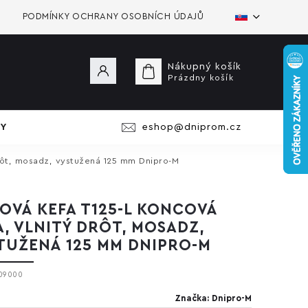
PODMÍNKY OCHRANY OSOBNÍCH ÚDAJŮ
Nákupný košík
Prázdny košík
Y
eshop@dniprom.cz
drôt, mosadz, vystužená 125 mm Dnipro-M
OVÁ KEFA T125-L KONCOVÁ
A, VLNITÝ DRÔT, MOSADZ,
TUŽENÁ 125 MM DNIPRO-M
09000
Značka:
Dnipro-M