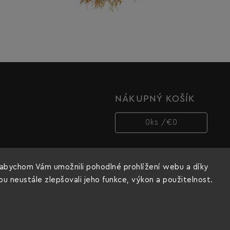
NÁKUPNÝ KOŠÍK
0
ks /
€0
abychom Vám umožnili pohodlné prohlížení webu a díky
 neustále zlepšovali jeho funkce, výkon a použitelnost.
Copyright 2026
Dnipro-M cz
. Všetky práva vyhradené.
Vytvořil
Shoptet
| Design
Shoptak.cz.