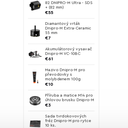
82 DNIPRO-M Ultra - SDS
+ (82 mm)
€55
Diamantový vrták
Dnipro-M Extra-Ceramic
55 mm
€7
Akumulátorový vysavač
Dnipro-M VC-10BC
€61
Mazivo Dnipro-M pro
převodovky s
molybdenem 100g
€10
Příruba a matice M14 pro
úhlovou brusku Dnipro-M
€3
Sada tvrdokovových
fréz Dnipro-M pro rytce
10 ks.