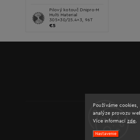
Pilový kotouč Dnipro-M
Multi Material
305×30/25.4×3, 96T
€5
Používáme cookies, 
analýze provozu webu
Více informací
zde
.
Nastavenie