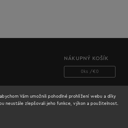
NÁKUPNÝ KOŠÍK
0
ks /
€0
abychom Vám umožnili pohodlné prohlížení webu a díky
 neustále zlepšovali jeho funkce, výkon a použitelnost.
Copyright 2026
Dnipro-M cz
. Všetky práva vyhradené.
Vytvořil
Shoptet
| Design
Shoptak.cz.