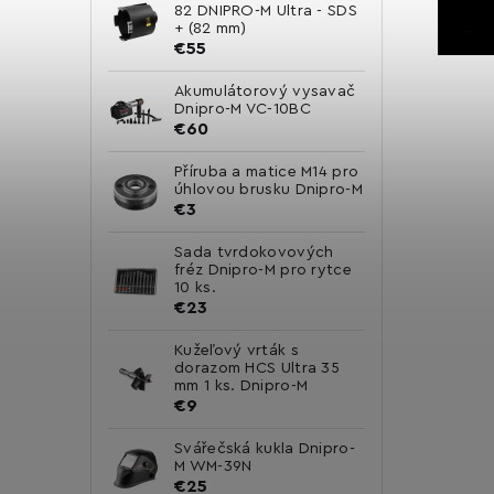
82 DNIPRO-M Ultra - SDS
+ (82 mm)
€55
Akumulátorový vysavač
Dnipro-M VC-10BC
€60
Příruba a matice M14 pro
úhlovou brusku Dnipro-M
€3
Sada tvrdokovových
fréz Dnipro-M pro rytce
10 ks.
€23
Kužeľový vrták s
dorazom HCS Ultra 35
mm 1 ks. Dnipro-M
€9
Svářečská kukla Dnipro-
M WM-39N
€25