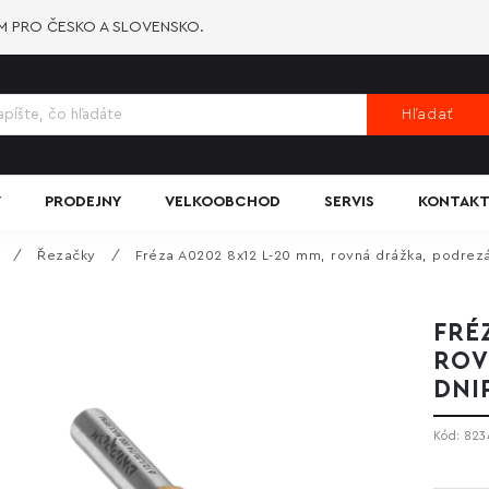
-M PRO ČESKO A SLOVENSKO.
Hľadať
Y
PRODEJNY
VELKOOBCHOD
SERVIS
KONTAKT
/
Řezačky
/
Fréza A0202 8x12 L-20 mm, rovná drážka, podrez
FRÉ
ROV
DNI
Kód:
823