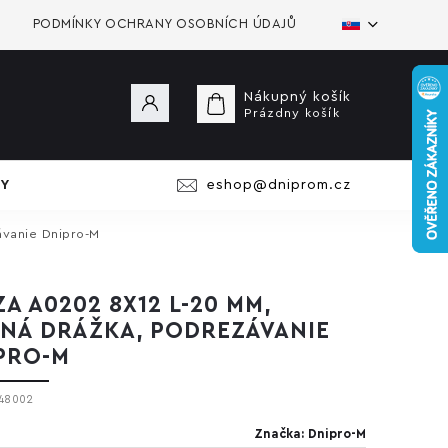
PODMÍNKY OCHRANY OSOBNÍCH ÚDAJŮ
Nákupný košík
Prázdny košík
Y
eshop@dniprom.cz
ávanie Dnipro-M
ZA A0202 8X12 L-20 MM,
NÁ DRÁŽKA, PODREZÁVANIE
PRO-M
48002
Značka:
Dnipro-M