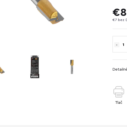
€8
€7 bez 
Detailn
Tlač