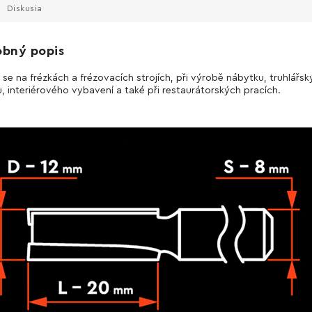
Diskusia
obný popis
 se na frézkách a frézovacích strojích, při výrobě nábytku, truhlářs
, interiérového vybavení a také při restaurátorských pracích.