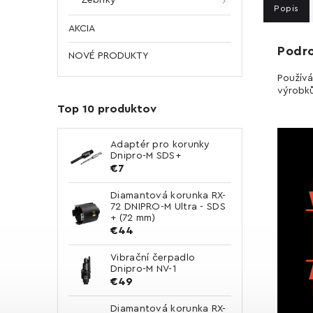
Popis
AKCIA
Podr
NOVÉ PRODUKTY
Používá
výrobků
Top 10 produktov
Adaptér pro korunky
Dnipro-M SDS+
€7
Diamantová korunka RX-
72 DNIPRO-M Ultra - SDS
+ (72 mm)
€44
Vibrační čerpadlo
Dnipro-M NV-1
€49
Diamantová korunka RX-