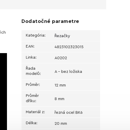
Dodatočné parametre
kých
Kategória
:
Řezačky
EAN
:
4823102323015
Linka
:
А0202
Řada
A - bez ložiska
modelů
:
Průměr
:
12 mm
Průměr
8 mm
dříku
:
Materiál z
:
řezná ocel BK6
Délka
:
20 mm