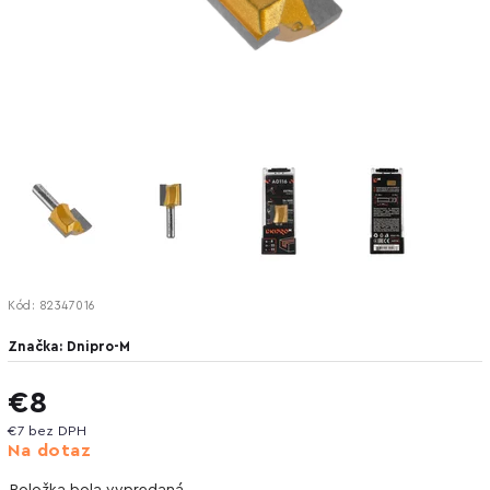
Kód:
82347016
Značka:
Dnipro-M
€8
€7 bez DPH
Na dotaz
Položka bola vypredaná…