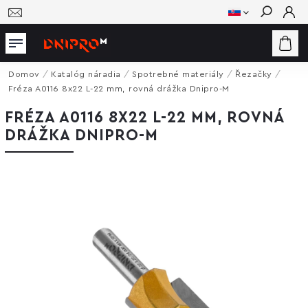
Hľadať
Domov
/
Katalóg náradia
/
Spotrebné materiály
/
Řezačky
/
Fréza A0116 8x22 L-22 mm, rovná drážka Dnipro-M
FRÉZA A0116 8X22 L-22 MM, ROVNÁ
DRÁŽKA DNIPRO-M