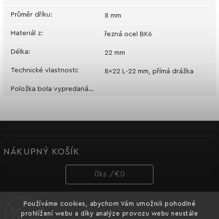
Průměr dříku
:
8 mm
Materiál z
:
řezná ocel BK6
Délka
:
22 mm
Technické vlastnosti
:
8x22 L-22 mm, přímá drážka
Položka bola vypredaná…
NÁKUPNÝ KOŠÍK
0
ks /
€0
Používáme cookies, abychom Vám umožnili pohodlné
PRIJÍMAME ONLINE PLATBY
prohlížení webu a díky analýze provozu webu neustále