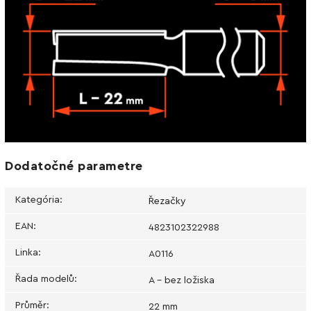
Dodatočné parametre
Kategória
:
Řezačky
EAN
:
4823102322988
Linka
:
A0116
Řada modelů
:
A - bez ložiska
Průměr
:
22 mm