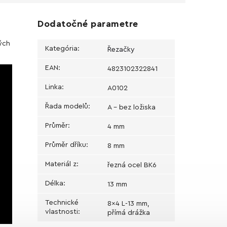
Dodatočné parametre
kých
Kategória
:
Řezačky
EAN
:
4823102322841
Linka
:
A0102
Řada modelů
:
A - bez ložiska
Průměr
:
4 mm
Průměr dříku
:
8 mm
Materiál z
:
řezná ocel BK6
Délka
:
13 mm
Technické
8x4 L-13 mm,
vlastnosti
:
přímá drážka