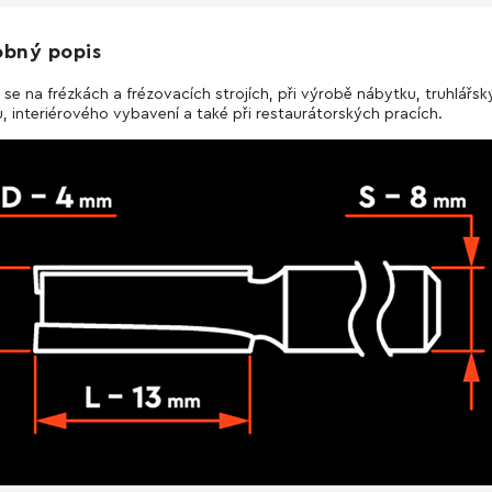
obný popis
 se na frézkách a frézovacích strojích, při výrobě nábytku, truhlářs
, interiérového vybavení a také při restaurátorských pracích.