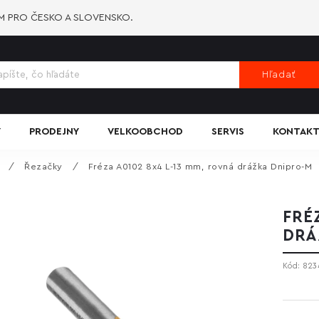
-M PRO ČESKO A SLOVENSKO.
Hľadať
Y
PRODEJNY
VELKOOBCHOD
SERVIS
KONTAKT
/
Řezačky
/
Fréza A0102 8x4 L-13 mm, rovná drážka Dnipro-M
FRÉ
DRÁ
Kód:
823