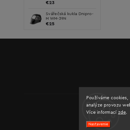
€23
Svářečská kukla Dnipro-
M WM-39N
€25
Používáme cookies, 
analýze provozu webu
Více informací
zde
.
Nastavenie