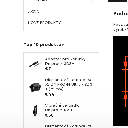
AKCIA
Podr
NOVÉ PRODUKTY
Používá
výrobků
Top 10 produktov
Adaptér pro korunky
Dnipro-M SDS+
€7
Diamantová korunka RX-
72 DNIPRO-M Ultra - SDS
+ (72 mm)
€44
Vibrační čerpadlo
Dnipro-M NV-1
€50
Diamantová korunka RX-