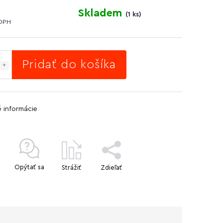
Skladem
(
1 ks
)
DPH
Pridať do košíka
é informácie
Opýtať sa
Strážiť
Zdieľať