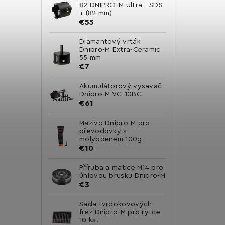
82 DNIPRO-M Ultra - SDS
+ (82 mm)
€55
Diamantový vrták
Dnipro-M Extra-Ceramic
55 mm
€7
Akumulátorový vysavač
Dnipro-M VC-10BC
€61
Mazivo Dnipro-M pro
převodovky s
molybdenem 100g
€10
Příruba a matice M14 pro
úhlovou brusku Dnipro-M
€3
Sada tvrdokovových
fréz Dnipro-M pro rytce
10 ks.