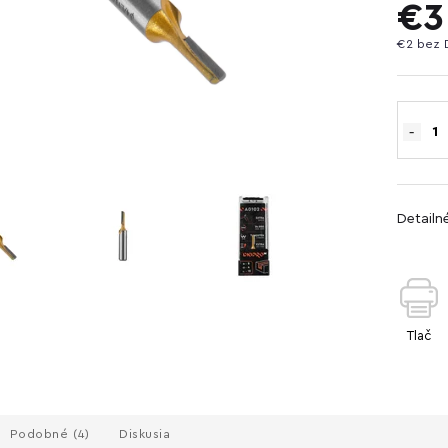
€3
€2 bez 
Detailn
Tlač
Podobné (4)
Diskusia