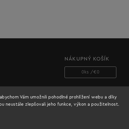
NÁKUPNÝ KOŠÍK
0
ks /
€0
abychom Vám umožnili pohodlné prohlížení webu a díky
 neustále zlepšovali jeho funkce, výkon a použitelnost.
Copyright 2026
Dnipro-M cz
. Všetky práva vyhradené.
Vytvořil
Shoptet
| Design
Shoptak.cz.