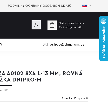
PODMÍNKY OCHRANY OSOBNÍCH ÚDAJŮ
Nákupný košík
Prázdny košík
Y
eshop@dniprom.cz
ZA A0102 8X4 L-13 MM, ROVNÁ
ŽKA DNIPRO-M
47002
Značka:
Dnipro-M