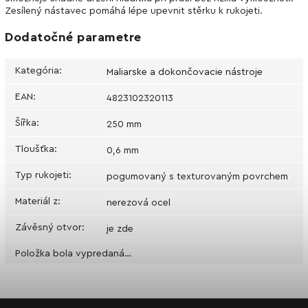
Zesílený nástavec pomáhá lépe upevnit stěrku k rukojeti.
Dodatočné parametre
Kategória
:
Maliarske a dokončovacie nástroje
EAN
:
4823102320113
Šířka
:
250 mm
Tloušťka
:
0,6 mm
Typ rukojeti
:
pogumovaný s texturovaným povrchem
Materiál z
:
nerezová ocel
Závěsný otvor
:
je zde
Položka bola vypredaná…