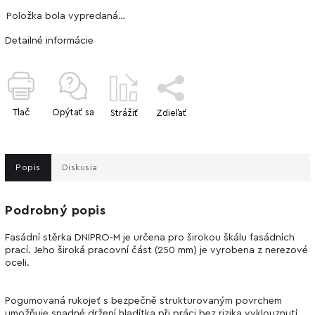
Položka bola vypredaná…
Detailné informácie
Tlač
Opýtať sa
Strážiť
Zdieľať
Popis
Diskusia
Podrobný popis
Fasádní stěrka DNIPRO-M je určena pro širokou škálu fasádních
prací. Jeho široká pracovní část (250 mm) je vyrobena z nerezové
oceli.
Pogumovaná rukojeť s bezpečně strukturovaným povrchem
umožňuje snadné držení hladítka při práci bez rizika vyklouznutí.