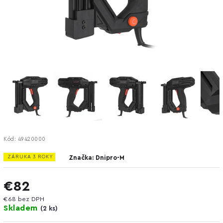
Kód:
49420000
ZÁRUKA 3 ROKY
Značka:
Dnipro-M
€82
€68 bez DPH
Skladem
(
2 ks
)