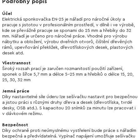
Podrobný popis
Účel
Elektrická sponkovačka EN-25 je nářadí pro náročné úkoly a
pracuje s jistotou v profesionálním prostředí, v dílně i ve výrobě,
kde se převážně pracuje se sponami do 25 mm a hřebíky do 32
mm. Nářadí je určeno pro náročné práce. Vhodné pro výrobu
nábytku a obložení, výrobu dveřních otvorů, čištění dřevěných
rámů, upevňování překližek, dřevotřískových desek, plastových
desek atd.
Všestrannost
Široký rozsah prací je zaručen rozmanitostí použití zařízení,
sponek o šířce 5,7 mm a délce 5-25 mm a hřebíků o délce 15, 20,
25, 30, 32 mm
Jemná práce
Díky nastavitelné síle úderu lze sešívačku nastavit pro bezpečnou
a jistou práci s různými druhy dřeva a desek (dřevotříska, tvrdé
desky, OSB atd.). S kapacitou 20 snímků za minutu lze pracovat i
v dávkovém režimu.
Bezpečnost
Díky ochraně proti neúmyslnému vystřelení bude práce s nářadím
bezpečná a předvídatelná. Vypínač napájení umožňuje sešívačku