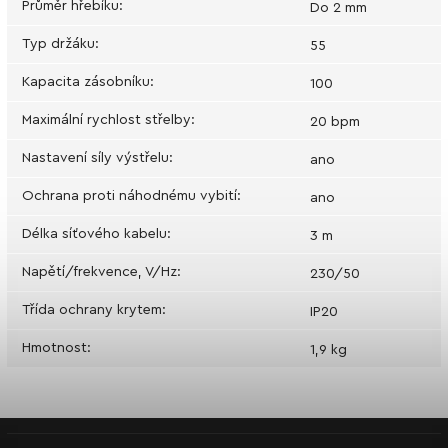
Průměr hřebíku
:
Do 2 mm
Typ držáku
:
55
Kapacita zásobníku
:
100
Maximální rychlost střelby
:
20 bpm
Nastavení síly výstřelu
:
ano
Ochrana proti náhodnému vybití
:
ano
Délka síťového kabelu
:
3 m
Napětí/frekvence, V/Hz
:
230/50
Třída ochrany krytem
:
IP20
Hmotnost
:
1,9 kg