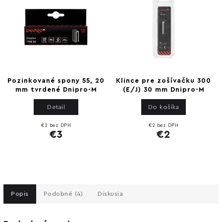
Pozinkované spony 55, 20
Klince pre zošívačku 300
mm tvrdené Dnipro-M
(E/J) 30 mm Dnipro-M
Detail
Do košíka
€2 bez DPH
€2 bez DPH
€3
€2
Popis
Podobné (4)
Diskusia