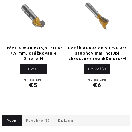
Fréza A0504 8x15,8 L-11 R-
Rezák A0803 8x19 L-20 A-7
7,9 mm, drážkovanie
stupňov mm, holubí
Dnipro-M
chvostový rezákDnipro-M
Detail
Do košíka
€4 bez DPH
€5 bez DPH
€5
€6
Popis
Podobné (3)
Diskusia