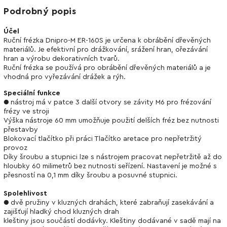
Podrobný popis
Účel
Ruční frézka Dnipro-M ER-160S je určena k obrábění dřevěných
materiálů. Je efektivní pro drážkování, srážení hran, ořezávání
hran a výrobu dekorativních tvarů.
Ruční frézka se používá pro obrábění dřevěných materiálů a je
vhodná pro vyřezávání drážek a rýh.
Speciální funkce
● nástroj má v patce 3 další otvory se závity M6 pro frézování
frézy ve stroji
Výška nástroje 60 mm umožňuje použití delších fréz bez nutnosti
přestavby
Blokovací tlačítko při práci Tlačítko aretace pro nepřetržitý
provoz
Díky šroubu a stupnici lze s nástrojem pracovat nepřetržitě až do
hloubky 60 milimetrů bez nutnosti seřízení. Nastavení je možné s
přesností na 0,1 mm díky šroubu a posuvné stupnici.
Spolehlivost
● dvě pružiny v kluzných drahách, které zabraňují zasekávání a
zajišťují hladký chod kluzných drah
kleštiny jsou součástí dodávky. Kleštiny dodávané v sadě mají na