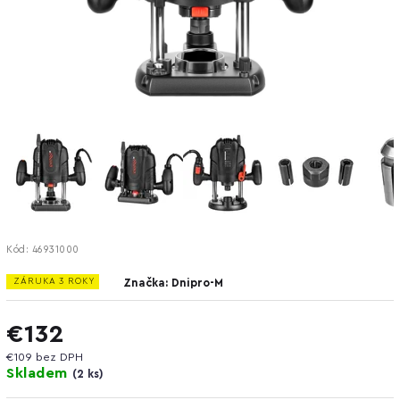
Kód:
46931000
ZÁRUKA 3 ROKY
Značka:
Dnipro-M
€132
€109 bez DPH
Skladem
(
2 ks
)