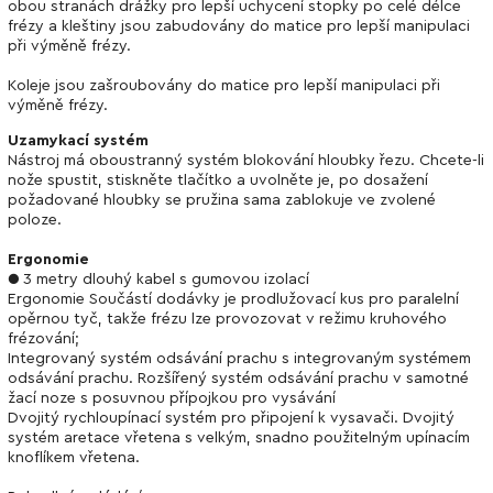
obou stranách drážky pro lepší uchycení stopky po celé délce
frézy a kleštiny jsou zabudovány do matice pro lepší manipulaci
při výměně frézy.
Koleje jsou zašroubovány do matice pro lepší manipulaci při
výměně frézy.
Uzamykací systém
Nástroj má oboustranný systém blokování hloubky řezu. Chcete-li
nože spustit, stiskněte tlačítko a uvolněte je, po dosažení
požadované hloubky se pružina sama zablokuje ve zvolené
poloze.
Ergonomie
● 3 metry dlouhý kabel s gumovou izolací
Ergonomie Součástí dodávky je prodlužovací kus pro paralelní
opěrnou tyč, takže frézu lze provozovat v režimu kruhového
frézování;
Integrovaný systém odsávání prachu s integrovaným systémem
odsávání prachu. Rozšířený systém odsávání prachu v samotné
žací noze s posuvnou přípojkou pro vysávání
Dvojitý rychloupínací systém pro připojení k vysavači. Dvojitý
systém aretace vřetena s velkým, snadno použitelným upínacím
knoflíkem vřetena.