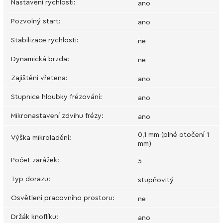
Nastavení rychlosti
:
ano
Pozvolný start
:
ano
Stabilizace rychlosti
:
ne
Dynamická brzda
:
ne
Zajištění vřetena
:
ano
Stupnice hloubky frézování
:
ano
Mikronastavení zdvihu frézy
:
ano
0,1 mm (plné otočení 1
Výška mikroladění
:
mm)
Počet zarážek
:
5
Typ dorazu
:
stupňovitý
Osvětlení pracovního prostoru
:
ne
Držák knoflíku
:
ano