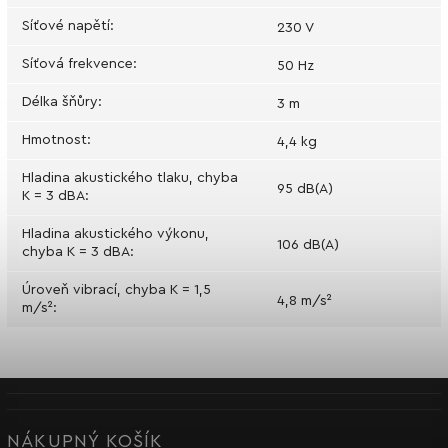
Síťové napětí
:
230 V
Síťová frekvence
:
50 Hz
Délka šňůry
:
3 m
Hmotnost
:
4,4 kg
Hladina akustického tlaku, chyba
95 dB(A)
K = 3 dBA
:
Hladina akustického výkonu,
106 dB(A)
chyba K = 3 dBA
:
Úroveň vibrací, chyba K = 1,5
4,8 m/s²
m/s²
:
NÁKUPNÝ KOŠÍK