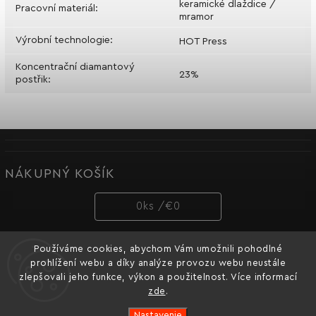
keramické dlaždice /
Pracovní materiál
:
mramor
Výrobní technologie
:
HOT Press
Koncentrační diamantový
23%
postřik
:
NÁKUPNÝ KOŠÍK
0
ks /
€0
Používáme cookies, abychom Vám umožnili pohodlné
PRIJÍMAME ONLINE PLATBY
prohlížení webu a díky analýze provozu webu neustále
zlepšovali jeho funkce, výkon a použitelnost. Více informací
zde
.
Nastavenie