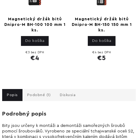
Magnetický držák bitů
Magnetický držák bitů
Dnipro-M BH-100 100 mm 1
Dnipro-M BH-150 150 mm 1
ks.
ks.
Do košíka
Do košíka
€3 bez DPH
€4 bez DPH
€4
€5
Popis
Podobné (1)
Diskusia
Podrobný popis
Bity jsou určeny k montáži a demontáži samořezných šroubů
pomocí šroubováků. Vyrobeno ze speciální tchajwanské oceli S2,
která v kombinaci s vysokofrekvenčním kalením dodává bitům