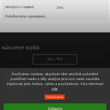
Množství v balení
:
2 ks.
Položka bola vypredaná…
NÁKUPNÝ KOŠÍK
0
ks /
€0
Používáme cookies, abychom Vám umožnili pohodlné
PRIJÍMAME ONLINE PLATBY
prohlížení webu a díky analýze provozu webu neustále
zlepšovali jeho funkce, výkon a použitelnost. Více informací
zde
.
Nastavenie
Copyright 2026
Dnipro-M cz
. Všetky práva vyhradené.
Súhlasím