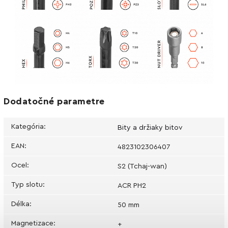
Dodatočné parametre
Kategória
:
Bity a držiaky bitov
EAN
:
4823102306407
Ocel
:
S2 (Tchaj-wan)
Typ slotu
:
ACR PH2
Délka
:
50 mm
Magnetizace
:
+