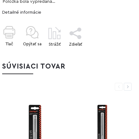
Položka bola vypredaná…
Detailné informácie
Tlač
Opýtať sa
Strážiť
Zdieľať
SÚVISIACI TOVAR
Previous
Next